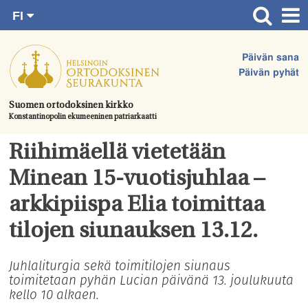
FI
Siirry
RU
Etusivu
SV
suoraan
Päivän sana
EN
Ajankohtaista
sisältöön.
Päivän pyhät
UA
Jumalanpalvelukset
Suomen ortodoksinen kirkko
Konstantinopolin ekumeeninen patriarkaatti
Juhlat & toimitukset
Kirkot
Riihimäellä vietetään
Apua & tukea
Minean 15-vuotisjuhlaa –
Tule mukaan
arkkipiispa Elia toimittaa
Hautausmaa
tilojen siunauksen 13.12.
Yhteystiedot
Juhlaliturgia sekä toimitilojen siunaus
toimitetaan pyhän Lucian päivänä 13. joulukuuta
kello 10 alkaen.