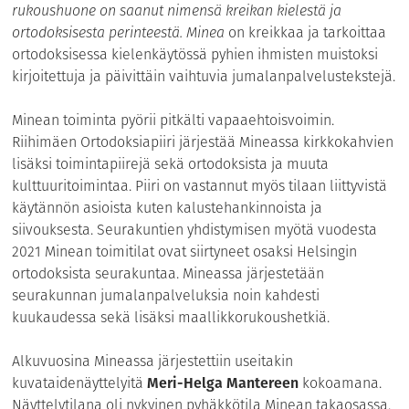
rukoushuone on saanut nimensä kreikan kielestä ja
ortodoksisesta perinteestä. Minea
on kreikkaa ja tarkoittaa
ortodoksisessa kielenkäytössä pyhien ihmisten muistoksi
kirjoitettuja ja päivittäin vaihtuvia jumalanpalvelustekstejä.
Minean toiminta pyörii pitkälti vapaaehtoisvoimin.
Riihimäen Ortodoksiapiiri järjestää Mineassa kirkkokahvien
lisäksi toimintapiirejä sekä ortodoksista ja muuta
kulttuuritoimintaa. Piiri on vastannut myös tilaan liittyvistä
käytännön asioista kuten kalustehankinnoista ja
siivouksesta. Seurakuntien yhdistymisen myötä vuodesta
2021 Minean toimitilat ovat siirtyneet osaksi Helsingin
ortodoksista seurakuntaa. Mineassa järjestetään
seurakunnan jumalanpalveluksia noin kahdesti
kuukaudessa sekä lisäksi maallikkorukoushetkiä.
Alkuvuosina Mineassa järjestettiin useitakin
kuvataidenäyttelyitä
Meri-Helga Mantereen
kokoamana.
Näyttelytilana oli nykyinen pyhäkkötila Minean takaosassa.