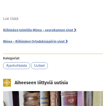
Lue lisää:
Riihimäen toimitila Minea – seurakunnan sivut
Minea – Riihimäen Ortodoksiapiirin sivut
Kategoriat
Ajankohtaista
Uutiset
Aiheeseen liittyviä uutisia