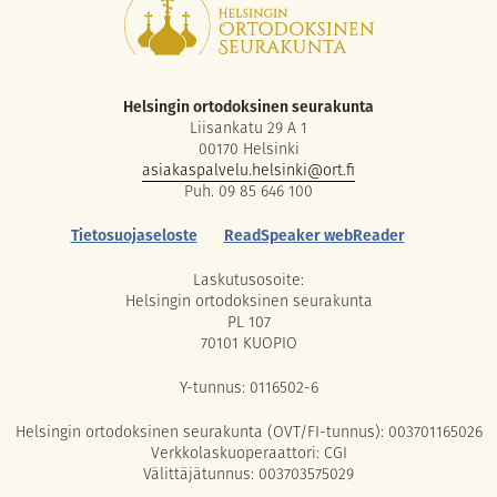
Helsingin ortodoksinen seurakunta
Liisankatu 29 A 1
00170 Helsinki
asiakaspalvelu.helsinki@ort.fi
Puh. 09 85 646 100
Tietosuojaseloste
ReadSpeaker webReader
Laskutusosoite:
Helsingin ortodoksinen seurakunta
PL 107
70101 KUOPIO
Y-tunnus: 0116502-6
Helsingin ortodoksinen seurakunta (OVT/FI-tunnus): 003701165026
Verkkolaskuoperaattori: CGI
Välittäjätunnus: 003703575029