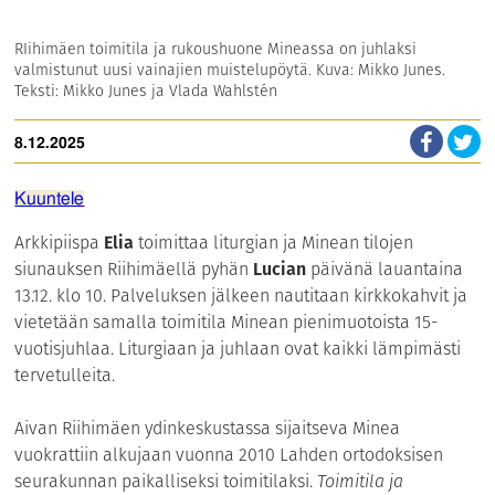
RIihimäen toimitila ja rukoushuone Mineassa on juhlaksi
valmistunut uusi vainajien muistelupöytä. Kuva: Mikko Junes.
Teksti: Mikko Junes ja Vlada Wahlstén
8.12.2025
Kuuntele
Arkkipiispa
Elia
toimittaa liturgian ja Minean tilojen
siunauksen Riihimäellä pyhän
Lucian
päivänä lauantaina
13.12. klo 10. Palveluksen jälkeen nautitaan kirkkokahvit ja
vietetään samalla toimitila Minean pienimuotoista 15-
vuotisjuhlaa. Liturgiaan ja juhlaan ovat kaikki lämpimästi
tervetulleita.
Aivan Riihimäen ydinkeskustassa sijaitseva Minea
vuokrattiin alkujaan vuonna 2010 Lahden ortodoksisen
seurakunnan paikalliseksi toimitilaksi.
Toimitila ja