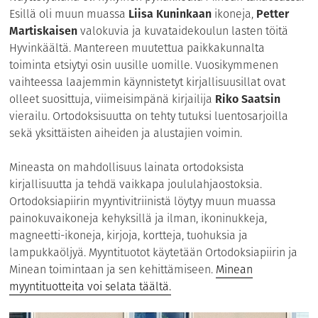
Esillä oli muun muassa
Liisa Kuninkaan
ikoneja,
Petter
Martiskaisen
valokuvia ja kuvataidekoulun lasten töitä
Hyvinkäältä. Mantereen muutettua paikkakunnalta
toiminta etsiytyi osin uusille uomille. Vuosikymmenen
vaihteessa laajemmin käynnistetyt kirjallisuusillat ovat
olleet suosittuja, viimeisimpänä kirjailija
Riko Saatsin
vierailu. Ortodoksisuutta on tehty tutuksi luentosarjoilla
sekä yksittäisten aiheiden ja alustajien voimin.
Mineasta on mahdollisuus lainata ortodoksista
kirjallisuutta ja tehdä vaikkapa joululahjaostoksia.
Ortodoksiapiirin myyntivitriinistä löytyy muun muassa
painokuvaikoneja kehyksillä ja ilman, ikoninukkeja,
magneetti-ikoneja, kirjoja, kortteja, tuohuksia ja
lampukkaöljyä. Myyntituotot käytetään Ortodoksiapiirin ja
Minean toimintaan ja sen kehittämiseen.
Minean
myyntituotteita voi selata täältä.