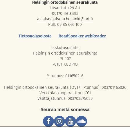
Helsingin ortodoksinen seurakunta
Liisankatu 29 A 1
00170 Helsinki
asiakaspalvelu.helsinki@ort.fi
Puh. 09 85 646 100
Tietosuojaseloste
ReadSpeaker webReader
Laskutusosoite:
Helsingin ortodoksinen seurakunta
PL 107
70101 KUOPIO
Y-tunnus: 0116502-6
Helsingin ortodoksinen seurakunta (OVT/FI-tunnus): 003701165026
Verkkolaskuoperaattori: CGI
Välittäjätunnus: 003703575029
Seuraa meitä somessa