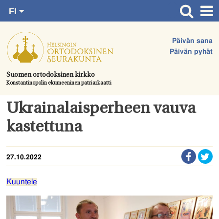
FI
Siirry
RU
Etusivu
SV
suoraan
Päivän sana
EN
Ajankohtaista
sisältöön.
Päivän pyhät
UA
Jumalanpalvelukset
Suomen ortodoksinen kirkko
Konstantinopolin ekumeeninen patriarkaatti
Juhlat & toimitukset
Kirkot
Ukrainalaisperheen vauva
Apua & tukea
kastettuna
Tule mukaan
27.10.2022
Hautausmaa
Yhteystiedot
Kuuntele