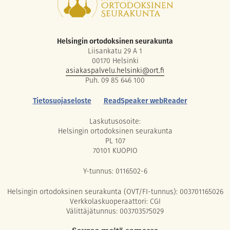
Helsingin ortodoksinen seurakunta
Liisankatu 29 A 1
00170 Helsinki
asiakaspalvelu.helsinki@ort.fi
Puh. 09 85 646 100
Tietosuojaseloste
ReadSpeaker webReader
Laskutusosoite:
Helsingin ortodoksinen seurakunta
PL 107
70101 KUOPIO
Y-tunnus: 0116502-6
Helsingin ortodoksinen seurakunta (OVT/FI-tunnus): 003701165026
Verkkolaskuoperaattori: CGI
Välittäjätunnus: 003703575029