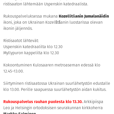
ristisaaton lähtemään Uspenskin katedraalista.
Rukouspalveluksessa mukana
Kozelštšanin Jumalanäidin
ikoni, joka on Ukrainan Kozelštšanin luostarissa olevan
ikonin jäljennös.
Ristisaatot lähtevät:
Uspenskin katedraalilta klo 12.30
Myllypuron kappelilta klo 12.30
Kokoontuminen Kulosaaren metroaseman edessä klo
12.45–13.00.
Siirtyminen ristisaatossa Ukrainan suurlähetystön edustalle
klo 13.00. Perille saapuessa suurlähetystön aidan kukitus.
Rukouspalvelus rauhan puolesta klo 13.30.
Arkkipiispa
Leo ja Helsingin ortodoksisen seurakunnan kirkkoherra
Markku Salminen
.