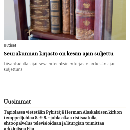
Uutiset
Seurakunnan kirjasto on kesän ajan suljettu
Liisankadulla sijaitseva ortodoksinen kirjasto on kesän ajan
suljettuna
Uusimmat
Tapiolassa vietetään Pyhittäjä Herman Alaskalaisen kirkon
temppelijuhlaa 8.-9.8. - juhla alkaa ristisaatolla,
ehtoopalvelus televisioidaan ja liturgian toimittaa
arkkipiispa Elia