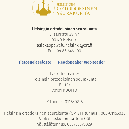
Helsingin ortodoksinen seurakunta
Liisankatu 29 A 1
00170 Helsinki
asiakaspalvelu.helsinki@ort.fi
Puh. 09 85 646 100
Tietosuojaseloste
ReadSpeaker webReader
Laskutusosoite:
Helsingin ortodoksinen seurakunta
PL 107
70101 KUOPIO
Y-tunnus: 0116502-6
Helsingin ortodoksinen seurakunta (OVT/FI-tunnus): 003701165026
Verkkolaskuoperaattori: CGI
Välittäjätunnus: 003703575029