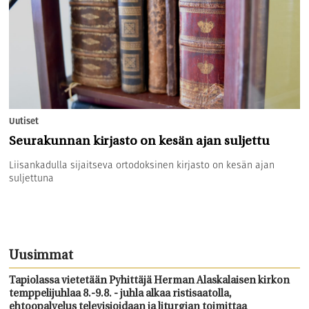
Uutiset
Seurakunnan kirjasto on kesän ajan suljettu
Liisankadulla sijaitseva ortodoksinen kirjasto on kesän ajan
suljettuna
Uusimmat
Tapiolassa vietetään Pyhittäjä Herman Alaskalaisen kirkon
temppelijuhlaa 8.-9.8. - juhla alkaa ristisaatolla,
ehtoopalvelus televisioidaan ja liturgian toimittaa