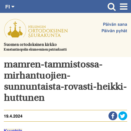
FI
Siirry
RU
Etusivu
SV
suoraan
Päivän sana
EN
Ajankohtaista
sisältöön.
Päivän pyhät
UA
Jumalanpalvelukset
Suomen ortodoksinen kirkko
Konstantinopolin ekumeeninen patriarkaatti
Juhlat & toimitukset
Kirkot
mamren-tammistossa-
Apua & tukea
mirhantuojien-
Tule mukaan
sunnuntaista-rovasti-heikki-
Hautausmaa
huttunen
Yhteystiedot
19.4.2024