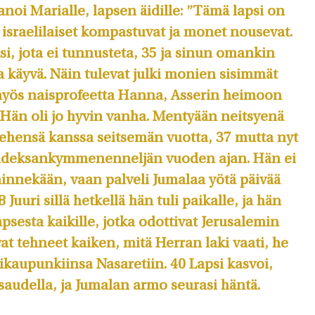
anoi Marialle, lapsen äidille: ”Tämä lapsi on
israeli­laiset kompastuvat ja monet nouse­vat.
i, jota ei tunnusteta, 35 ja sinun omankin
 käyvä. Näin tulevat julki monien sisimmät
i myös naisprofeetta Hanna, Asserin heimoon
. Hän oli jo hyvin vanha. Mentyään neitsyenä
iehensä kanssa seitsemän vuotta, 37 mutta nyt
kahdeksankymmenenneljän vuoden ajan. Hän ei
innekään, vaan palveli Jumalaa yötä päivää
 Juuri sillä hetkellä hän tuli paikalle, ja hän
apsesta kaikille, jotka odottivat Jerusalemin
vat tehneet kaiken, mitä Herran laki vaati, he
ikaupunkiinsa Nasare­tiin. 40 Lapsi kasvoi,
iisaudel­la, ja Jumalan armo seurasi häntä.