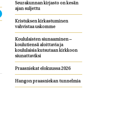
Seurakunnan kirjasto on kesän
ajan suljettu
Kristuksen kirkastuminen
vahvistaa uskomme
Koululaisten siunaaminen –
koulutiensä aloittavia ja
koululaisia kutsutaan kirkkoon
siunattaviksi
Praasniekat elokuussa 2026
Hangon praasniekan tunnelmia