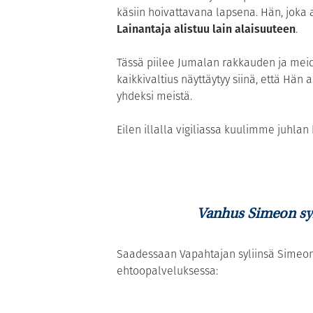
käsiin hoivattavana lapsena. Hän, joka 
Lainantaja alistuu lain alaisuuteen
.
Tässä piilee Jumalan rakkauden ja m
kaikkivaltius näyttäytyy siinä, että Hän
yhdeksi meistä.
Eilen illalla vigiliassa kuulimme juhlan
Vanhus Simeon syle
Saadessaan Vapahtajan syliinsä Simeon
ehtoopalveluksessa: