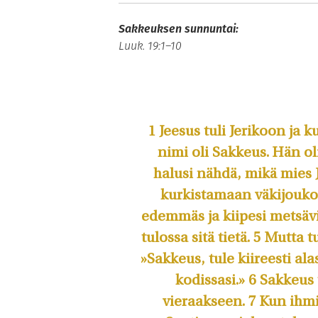
Sakkeuksen sunnuntai:
Luuk. 19:1–10
1 Jeesus tuli Jerikoon ja k
nimi oli Sakkeus. Hän ol
halusi nähdä, mikä mies J
kurkistamaan väkijoukon
edemmäs ja kiipesi metsäv
tulossa sitä tietä. 5 Mutta 
»Sakkeus, tule kiireesti a
kodissasi.» 6 Sakkeus t
vieraakseen. 7 Kun ihm