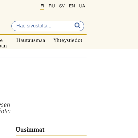
FI
RU
SV
EN
UA
e
Hautausmaa
Yhteystiedot
aan
ksen
joka
Uusimmat