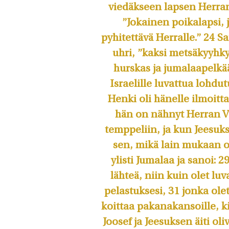
viedäkseen lapsen Herran 
”Jokainen poika­lapsi, 
pyhitettävä Herralle.” 24 S
uhri, ”kaksi metsä­kyyhky
hurskas ja jumalaapelkä
Israelille luvattua lohdu
Henki oli hänelle ilmoit
hän on nähnyt Herran Vo
temppeliin, ja kun Jeesuk
sen, mikä lain mukaan oli
ylisti Jumalaa ja sanoi: 2
lähteä, niin kuin olet l
pelastuksesi, 31 jonka olet
koittaa pakanakansoille, ki
Joosef ja Jeesuksen äiti oli