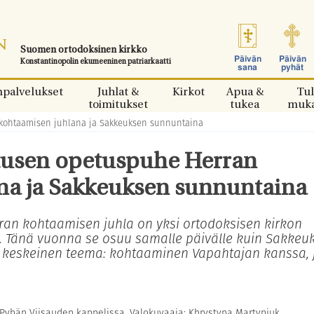
Suomen ortodoksinen kirkko
Päivän
Päivän
Konstantinopolin ekumeeninen patriarkaatti
sana
pyhät
npalvelukset
Juhlat &
Kirkot
Apua &
Tul
toimitukset
tukea
muk
 kohtaamisen juhlana ja Sakkeuksen sunnuntaina
ttusen opetuspuhe Herran
na ja Sakkeuksen sunnuntaina
rran kohtaamisen juhla on yksi ortodoksisen kirkon
a. Tänä vuonna se osuu samalle päivälle kuin Sakkeu
ä keskeinen teema: kohtaaminen Vapahtajan kanssa, 
 Pyhän Viisauden kappelissa. Valokuvaaja: Khrystyna Martyniuk.