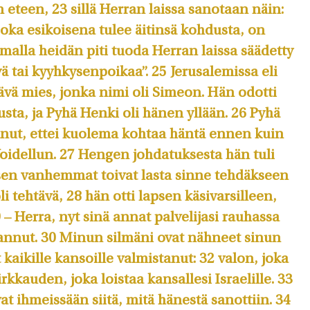
eteen, 23 sillä Herran laissa sanotaan näin:
joka esikoisena tulee äitinsä kohdus­ta, on
amalla heidän piti tuoda Her­ran laissa säädetty
ä tai kyyhkysenpoi­kaa”. 25 Jerusalemissa eli
ävä mies, jonka nimi oli Simeon. Hän odotti
tusta, ja Pyhä Henki oli hänen yllään. 26 Pyhä
tanut, ettei kuolema kohtaa häntä ennen kuin
idellun. 27 Hengen johdatuksesta hän tuli
sen vanhemmat toivat lasta sinne tehdäkseen
 tehtävä, 28 hän otti lapsen käsi­varsilleen,
9 – Herra, nyt sinä annat palvelijasi rauhassa
uvannut. 30 Minun silmäni ovat nähneet sinun
 kaikille kansoille valmistanut: 32 valon, joka
rkkauden, joka loistaa kansallesi Israelille. 33
vat ihmeissään siitä, mitä hänes­tä sanottiin. 34