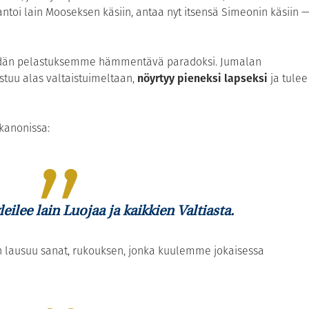
antoi lain Mooseksen käsiin, antaa nyt itsensä Simeonin käsiin 
eidän pelastuksemme hämmentävä paradoksi. Jumalan
 astuu alas valtaistuimeltaan,
nöyrtyy pieneksi lapseksi
ja tulee
 kanonissa:
ilee lain Luojaa ja kaikkien Valtiasta.
 lausuu sanat, rukouksen, jonka kuulemme jokaisessa