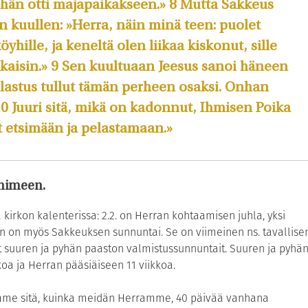
hän otti majapaikakseen.» 8 Mutta Sakkeus
n kuullen: »Herra, näin minä teen: puolet
ille, ja keneltä olen liikaa kiskonut, sille
akaisin.» 9 Sen kuultuaan Jeesus sanoi häneen
elastus tullut tämän perheen osaksi. Onhan
0 Juuri sitä, mikä on kadonnut, Ihmisen Poika
t etsimään ja pelastamaan.»
 nimeen.
irkon kalenterissa: 2.2. on Herran kohtaamisen juhla, yksi
än on myös Sakkeuksen sunnuntai. Se on viimeinen ns. tavallise
at suuren ja pyhän paaston valmistussunnuntait. Suuren ja pyhä
koa ja Herran pääsiäiseen 11 viikkoa.
mme sitä, kuinka meidän Herramme, 40 päivää vanhana