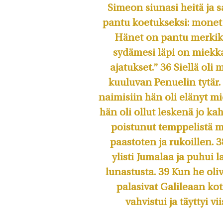
Simeon siunasi heitä ja s
pantu koetuk­seksi: monet 
Hänet on pantu merkik­s
sydämesi läpi on miekka
ajatukset.” 36 Siellä ol
kuulu­van Penuelin tytär
naimisiin hän oli elänyt m
hän oli ollut leskenä jo 
poistunut temppelistä m
paastoten ja rukoillen. 38
ylisti Jumalaa ja puhui l
lunastusta. 39 Kun he oli
palasivat Galileaan kot
vahvistui ja täyttyi v