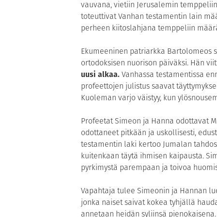
vauvana, vietiin Jerusalemin temppeliin
toteuttivat Vanhan testamentin lain mää
perheen kiitoslahjana temppeliin määr
Ekumeeninen patriarkka Bartolomeos si
ortodoksisen nuorison päiväksi. Hän vii
uusi alkaa.
Vanhassa testamentissa ennu
profeettojen julistus saavat täyttymyks
Kuoleman varjo väistyy, kun ylösnousem
Profeetat Simeon ja Hanna odottavat M
odottaneet pitkään ja uskollisesti, edu
testamentin laki kertoo Jumalan tahdost
kuitenkaan täytä ihmisen kaipausta. Si
pyrkimystä parempaan ja toivoa huomis
Vapahtaja tulee Simeonin ja Hannan luo
jonka naiset saivat kokea tyhjällä h
annetaan heidän syliinsä pienokaisena.