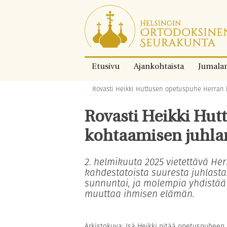
Siirry
suoraan
sisältöön.
Etusivu
Ajankohtaista
Jumala
Rovasti Heikki Huttusen opetuspuhe Herran
Murupolku:
Rovasti Heikki Hu
kohtaamisen juhla
2. helmikuuta 2025 vietettävä He
kahdestatoista suuresta juhlast
sunnuntai, ja molempia yhdistä
muuttaa ihmisen elämän.
Arkistokuva: Isä Heikki pitää opetuspuheen