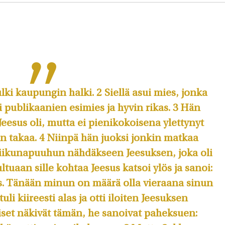
ulki kaupungin halki. 2 Siellä asui mies, jonka
i publikaanien esimies ja hyvin rikas. 3 Hän
eesus oli, mutta ei pienikokoisena ylettynyt
 takaa. 4 Niinpä hän juoksi jonkin matkaa
iikunapuuhun nähdäkseen Jeesuksen, joka oli
tultuaan sille kohtaa Jeesus katsoi ylös ja sanoi:
las. Tänään minun on määrä olla vieraana sinun
uli kiireesti alas ja otti iloiten Jeesuksen
iset näkivät tämän, he sanoivat paheksuen: