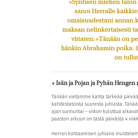
»Syntisen miehen talon 
sanoi Herralle kaikkie
omaisuudestani annan köyh
maksan nelinkertaisesti t
viitaten: »Tänään on p
hänkin Abrahamin poika. 1
on tullu
+ Isän ja Pojan ja Pyhän Hengen
Tänään vietämme kahta tärkeää päivää k
kahdestatoista suuresta juhlasta. Tänä
ajan sunnuntai – viikon kuluttua alkav
paaston alkuun on tästä päivästä 4 viik
Herran kohtaamisen juhlana muistele