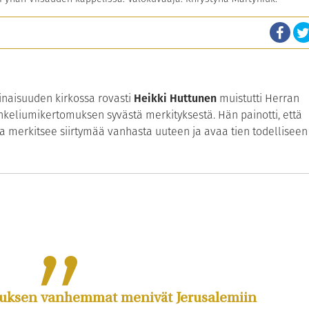
naisuuden kirkossa rovasti
Heikki Huttunen
muistutti Herran
keliumikertomuksen syvästä merkityksestä. Hän painotti, että
 merkitsee siirtymää vanhasta uuteen ja avaa tien todelliseen
suksen vanhemmat menivät Jerusale­miin