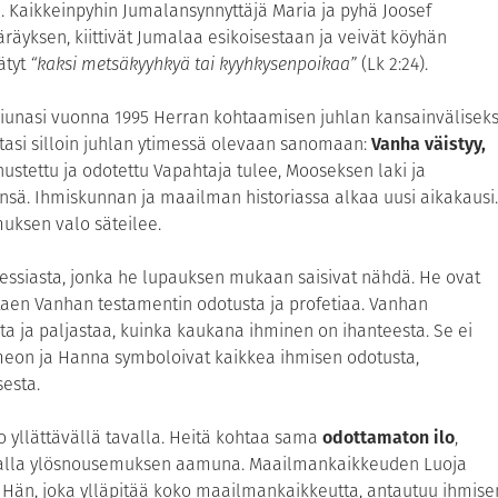
. Kaikkeinpyhin Jumalansynnyttäjä Maria ja pyhä Joosef
räyksen, kiittivät Jumalaa esikoisestaan ja veivät köyhän
ätyt
“kaksi metsäkyyhkyä tai kyyhkysenpoikaa”
(Lk 2:24).
unasi vuonna 1995 Herran kohtaamisen juhlan kansainväliseks
ttasi silloin juhlan ytimessä olevaan sanomaan:
Vanha väistyy,
stettu ja odotettu Vapahtaja tulee, Mooseksen laki ja
ensä. Ihmiskunnan ja maailman historiassa alkaa uusi aikakausi.
uksen valo säteilee.
essiasta, jonka he lupauksen mukaan saisivat nähdä. He ovat
staen Vanhan testamentin odotusta ja profetiaa. Vanhan
a ja paljastaa, kuinka kaukana ihminen on ihanteesta. Se ei
meon ja Hanna symboloivat kaikkea ihmisen odotusta,
esta.
 yllättävällä tavalla. Heitä kohtaa sama
odottamaton ilo
,
audalla ylösnousemuksen aamuna. Maailmankaikkeuden Luoja
 Hän, joka ylläpitää koko maailmankaikkeutta, antautuu ihmise