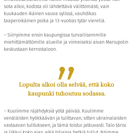
sota alkoi, kodista oli lähdettävä välittömästi, vain
kuukauden ikäinen vauva sylissä, vauhdikas
taaperoikäinen poika ja 13-vuotias tytär vierellä.
– Siirryimme ensin kaupungissa turvallisemmille
miehittämättömille alueille ja viimeiseksi aivan Mariupolin
keskustaan kerrostaloon.
Lopulta alkoi olla selvää, että koko
kaupunki tuhoutuu sodassa.
– Kuulimme räjähdyksiä yötä päivää. Kuulimme
venäläisten hyökkäävän ja tulittavan, sitten ukrainalaisten
vastaavan tulitukseen, ja tämä toistui jatkuvasti. Talo tärisi
ja liikkui koko ajan, eikä hiljaisia hetkiä tullut. Näimme