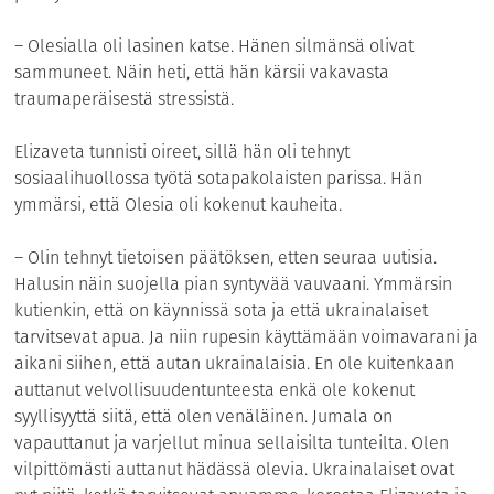
– Olesialla oli lasinen katse. Hänen silmänsä olivat
sammuneet. Näin heti, että hän kärsii vakavasta
traumaperäisestä stressistä.
Elizaveta tunnisti oireet, sillä hän oli tehnyt
sosiaalihuollossa työtä sotapakolaisten parissa. Hän
ymmärsi, että Olesia oli kokenut kauheita.
– Olin tehnyt tietoisen päätöksen, etten seuraa uutisia.
Halusin näin suojella pian syntyvää vauvaani. Ymmärsin
kutienkin, että on käynnissä sota ja että ukrainalaiset
tarvitsevat apua. Ja niin rupesin käyttämään voimavarani ja
aikani siihen, että autan ukrainalaisia. En ole kuitenkaan
auttanut velvollisuudentunteesta enkä ole kokenut
syyllisyyttä siitä, että olen venäläinen. Jumala on
vapauttanut ja varjellut minua sellaisilta tunteilta. Olen
vilpittömästi auttanut hädässä olevia. Ukrainalaiset ovat