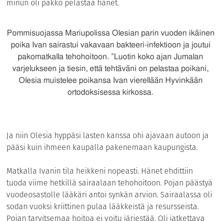
minun oli pakko pelastaa hänet.
Pommisuojassa Mariupolissa Olesian parin vuoden ikäinen
poika Ivan sairastui vakavaan bakteeri-infektioon ja joutui
pakomatkalla tehohoitoon. ”Luotin koko ajan Jumalan
varjelukseen ja tiesin, että tehtäväni on pelastaa poikani,
Olesia muistelee poikansa Ivan vierellään Hyvinkään
ortodoksisessa kirkossa.
Ja niin Olesia hyppäsi lasten kanssa ohi ajavaan autoon ja
pääsi kuin ihmeen kaupalla pakenemaan kaupungista.
Matkalla Ivanin tila heikkeni nopeasti. Hänet ehdittiin
tuoda viime hetkillä sairaalaan tehohoitoon. Pojan päästyä
vuodeosastolle lääkäri antoi synkän arvion. Sairaalassa oli
sodan vuoksi kriittinen pulaa lääkkeistä ja resursseista.
Pojan tarvitsemaa hoitoa ei voitu järjestää. Oli jatkettava