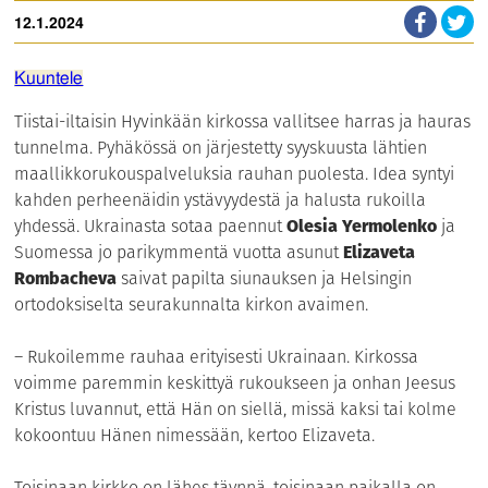
12.1.2024
Kuuntele
Tiistai-iltaisin Hyvinkään kirkossa vallitsee harras ja hauras
tunnelma. Pyhäkössä on järjestetty syyskuusta lähtien
maallikkorukouspalveluksia rauhan puolesta. Idea syntyi
kahden perheenäidin ystävyydestä ja halusta rukoilla
yhdessä. Ukrainasta sotaa paennut
Olesia Yermolenko
ja
Suomessa jo parikymmentä vuotta asunut
Elizaveta
Rombacheva
saivat papilta siunauksen ja Helsingin
ortodoksiselta seurakunnalta kirkon avaimen.
– Rukoilemme rauhaa erityisesti Ukrainaan. Kirkossa
voimme paremmin keskittyä rukoukseen ja onhan Jeesus
Kristus luvannut, että Hän on siellä, missä kaksi tai kolme
kokoontuu Hänen nimessään, kertoo Elizaveta.
Toisinaan kirkko on lähes täynnä, toisinaan paikalla on