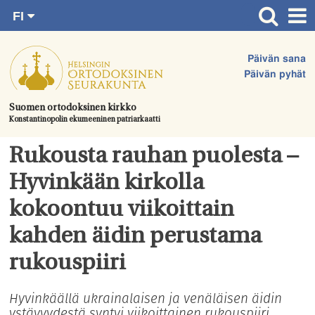
FI
Siirry
RU
Etusivu
SV
suoraan
Päivän sana
EN
Ajankohtaista
sisältöön.
Päivän pyhät
UA
Jumalanpalvelukset
Suomen ortodoksinen kirkko
Konstantinopolin ekumeeninen patriarkaatti
Juhlat & toimitukset
Kirkot
Rukousta rauhan puolesta –
Apua & tukea
Hyvinkään kirkolla
Tule mukaan
kokoontuu viikoittain
Hautausmaa
kahden äidin perustama
Yhteystiedot
rukouspiiri
Hyvinkäällä ukrainalaisen ja venäläisen äidin
ystävyydestä syntyi viikoittainen rukouspiiri,