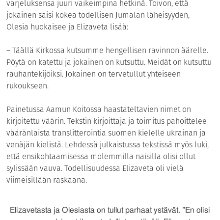
varjeluksensa juuri vaikeimpina hetkinä. Toivon, että
jokainen saisi kokea todellisen Jumalan läheisyyden,
Olesia huokaisee ja Elizaveta lisää:
– Täällä Kirkossa kutsumme hengellisen ravinnon äärelle.
Pöytä on katettu ja jokainen on kutsuttu. Meidät on kutsuttu
rauhantekijöiksi. Jokainen on tervetullut yhteiseen
rukoukseen.
Painetussa Aamun Koitossa haastateltavien nimet on
kirjoitettu väärin. Tekstin kirjoittaja ja toimitus pahoittelee
vääränlaista translitterointia suomen kielelle ukrainan ja
venäjän kielistä. Lehdessä julkaistussa tekstissä myös luki,
että ensikohtaamisessa molemmilla naisilla olisi ollut
sylissään vauva. Todellisuudessa Elizaveta oli vielä
viimeisillään raskaana.
Elizavetasta ja Olesiasta on tullut parhaat ystävät. ”En olisi