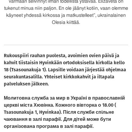
varmaan selvinnyt ilman todellista ystävää. Elizaveta on
tukenut minua niin paljon. En ole jäänyt kotiin, vaan olemme
käyneet yhdessä kirkossa ja matkustelleet”, ukrainalainen
Olesia kiittää.
Rukouspiiri rauhan puolesta, avoimien ovien päivä ja
kahvit tiistaisin Hyvinkään ortodoksisella kirkolla kello
18 (Tsasounakuja 1). Lapsille voidaan järjestää ohjelmaa
seurakuntasalilla. Yhteiset kirkkokahvit ja iltapala
palveluksen jälkeen.
Молитовна служба за мир в Україні в православній
церкві міста Хювінка. Кожного вівторка о 18.00 (
Tsasounakuja 1, Hyvinkaa). Після служби спільне
чаювання в залі парафії. Для дітей може бути
організована програма в залі парафії.