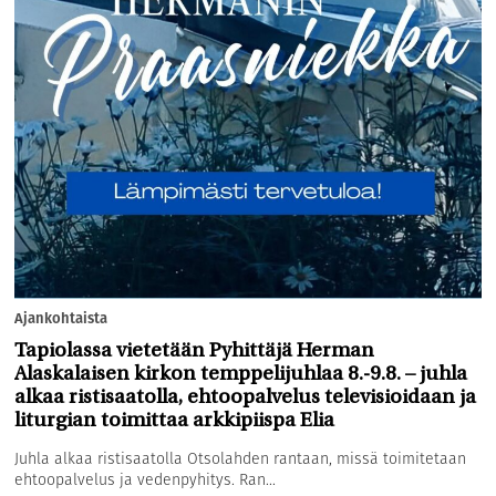
Ajankohtaista
Tapiolassa vietetään Pyhittäjä Herman
Alaskalaisen kirkon temppelijuhlaa 8.-9.8. – juhla
alkaa ristisaatolla, ehtoopalvelus televisioidaan ja
liturgian toimittaa arkkipiispa Elia
Juhla alkaa ristisaatolla Otsolahden rantaan, missä toimitetaan
ehtoopalvelus ja vedenpyhitys. Ran...