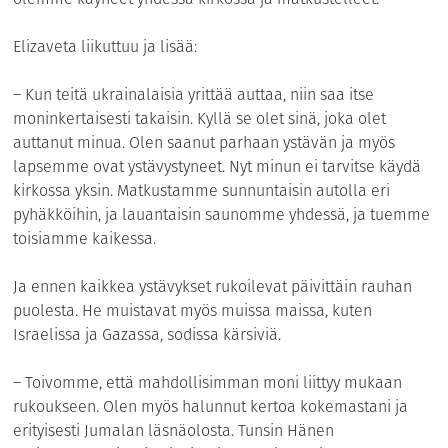
Elizaveta liikuttuu ja lisää:
– Kun teitä ukrainalaisia yrittää auttaa, niin saa itse
moninkertaisesti takaisin. Kyllä se olet sinä, joka olet
auttanut minua. Olen saanut parhaan ystävän ja myös
lapsemme ovat ystävystyneet. Nyt minun ei tarvitse käydä
kirkossa yksin. Matkustamme sunnuntaisin autolla eri
pyhäkköihin, ja lauantaisin saunomme yhdessä, ja tuemme
toisiamme kaikessa.
Ja ennen kaikkea ystävykset rukoilevat päivittäin rauhan
puolesta. He muistavat myös muissa maissa, kuten
Israelissa ja Gazassa, sodissa kärsiviä.
– Toivomme, että mahdollisimman moni liittyy mukaan
rukoukseen. Olen myös halunnut kertoa kokemastani ja
erityisesti Jumalan läsnäolosta. Tunsin Hänen