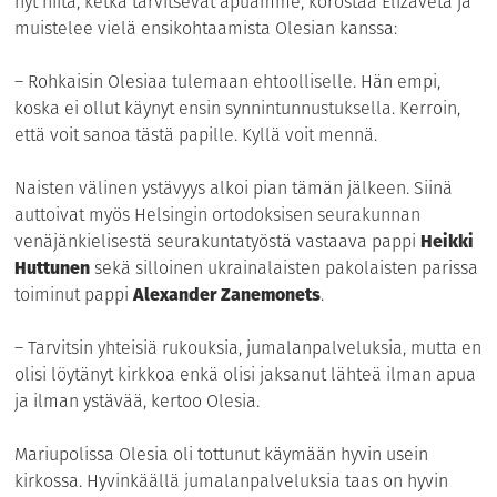
nyt niitä, ketkä tarvitsevat apuamme, korostaa Elizaveta ja
muistelee vielä ensikohtaamista Olesian kanssa:
– Rohkaisin Olesiaa tulemaan ehtoolliselle. Hän empi,
koska ei ollut käynyt ensin synnintunnustuksella. Kerroin,
että voit sanoa tästä papille. Kyllä voit mennä.
Naisten välinen ystävyys alkoi pian tämän jälkeen. Siinä
auttoivat myös Helsingin ortodoksisen seurakunnan
venäjänkielisestä seurakuntatyöstä vastaava pappi
Heikki
Huttunen
sekä silloinen ukrainalaisten pakolaisten parissa
toiminut pappi
Alexander Zanemonets
.
– Tarvitsin yhteisiä rukouksia, jumalanpalveluksia, mutta en
olisi löytänyt kirkkoa enkä olisi jaksanut lähteä ilman apua
ja ilman ystävää, kertoo Olesia.
Mariupolissa Olesia oli tottunut käymään hyvin usein
kirkossa. Hyvinkäällä jumalanpalveluksia taas on hyvin