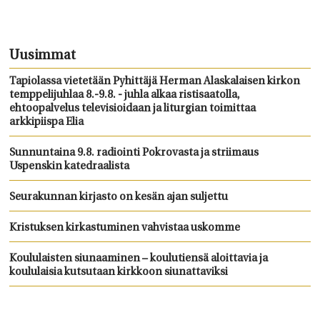
Uusimmat
Tapiolassa vietetään Pyhittäjä Herman Alaskalaisen kirkon
temppelijuhlaa 8.-9.8. - juhla alkaa ristisaatolla,
ehtoopalvelus televisioidaan ja liturgian toimittaa
arkkipiispa Elia
Sunnuntaina 9.8. radiointi Pokrovasta ja striimaus
Uspenskin katedraalista
Seurakunnan kirjasto on kesän ajan suljettu
Kristuksen kirkastuminen vahvistaa uskomme
Koululaisten siunaaminen – koulutiensä aloittavia ja
koululaisia kutsutaan kirkkoon siunattaviksi