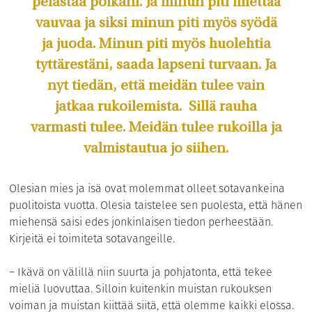
pelastaa poikani. Ja minun piti imettää
vauvaa ja siksi minun piti myös syödä
ja juoda. Minun piti myös huolehtia
tyttärestäni, saada lapseni turvaan. Ja
nyt tiedän, että meidän tulee vain
jatkaa rukoilemista. Sillä rauha
varmasti tulee. Meidän tulee rukoilla ja
valmistautua jo siihen.
Olesian mies ja isä ovat molemmat olleet sotavankeina
puolitoista vuotta. Olesia taistelee sen puolesta, että hänen
miehensä saisi edes jonkinlaisen tiedon perheestään.
Kirjeitä ei toimiteta sotavangeille.
– Ikävä on välillä niin suurta ja pohjatonta, että tekee
mieliä luovuttaa. Silloin kuitenkin muistan rukouksen
voiman ja muistan kiittää siitä, että olemme kaikki elossa.