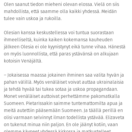
Olen saanut tiedon mieheni olevan elossa. Vielä on siis
mahdollista, että saamme olla kaikki yhdessä. Meidän
tulee vain uskoa ja rukoilla.
Olesian kanssa keskustellessa voi tuntua suorastaan
ihmeelliseltä, kuinka kaiken kokemansa kauheuden
jälkeen Olesia ei ole kyynistynyt eikä tunne vihaa. Hänestä
on myös luonnollista, että paras ystävänsä on alkujaan
kotoisin Venäjältä.
– Jokaisessa maassa jokainen ihminen saa valita hyvän ja
pahan välillä. Myös venäläiset voivat auttaa ukrainalaisia
ja tehdä hyvää tai tukea sotaa ja uskoa propagandaan.
Monet venäläiset auttoivat perhettämme pakomatkalla
Suomeen. Pietarissakin saimme tuntemattomilta apua ja
meitä autettiin pääsemään Suomeen. Ja täällä perillä en
olisi varmaan selvinnyt ilman todellista ystävää. Elizaveta
on tukenut minua niin paljon. En ole jäänyt kotiin, vaan
olemme käyneet yhdessä kirkossa ja matkustelleet.