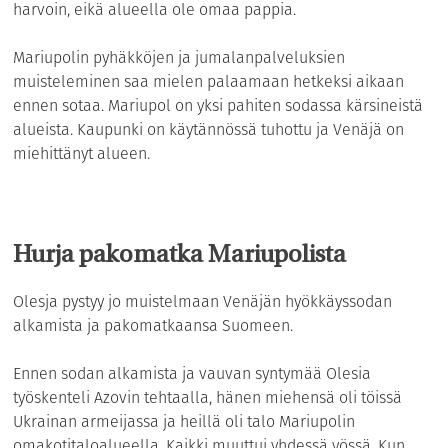
harvoin, eikä alueella ole omaa pappia.
Mariupolin pyhäkköjen ja jumalanpalveluksien
muisteleminen saa mielen palaamaan hetkeksi aikaan
ennen sotaa. Mariupol on yksi pahiten sodassa kärsineistä
alueista. Kaupunki on käytännössä tuhottu ja Venäjä on
miehittänyt alueen.
Hurja pakomatka Mariupolista
Olesja pystyy jo muistelmaan Venäjän hyökkäyssodan
alkamista ja pakomatkaansa Suomeen.
Ennen sodan alkamista ja vauvan syntymää Olesia
työskenteli Azovin tehtaalla, hänen miehensä oli töissä
Ukrainan armeijassa ja heillä oli talo Mariupolin
omakotitaloalueella. Kaikki muuttui yhdessä yössä. Kun