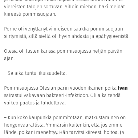
viereisten talojen sortuvan. Silloin mieheni haki meidät
kiireesti pommisuojaan.
Perhe oli venyttänyt viimeiseen saakka pommisuojaan
siirtymistä, sillä siellä oli hyvin ahdasta ja epähygieenistä.
Olesia oli lasten kanssa pommisuojassa neljän päivän
ajan.
– Se aika tuntui ikuisuudelta.
Pommisuojassa Olesian parin vuoden ikäinen poika
Ivan
sairastui vakavaan bakteeri-infektioon. Oli aika tehdä
vaikea päätös ja lähdettävä.
– Kun koko kaupunkia pommitetaan, matkustaminen on
hengenvaarallista. Ymmärsin kuitenkin, että jos emme
lähde, poikani menehtyy. Hän tarvitsi kiireesti hoitoa. Ja