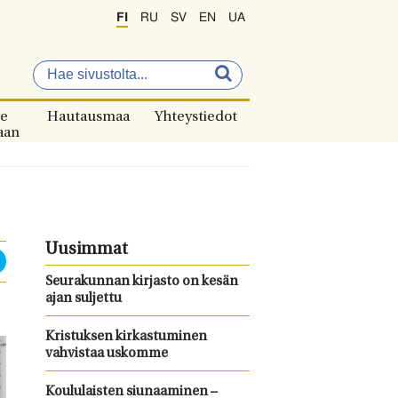
FI
RU
SV
EN
UA
e
Hautausmaa
Yhteystiedot
aan
Uusimmat
Seurakunnan kirjasto on kesän
ajan suljettu
Kristuksen kirkastuminen
vahvistaa uskomme
Koululaisten siunaaminen –