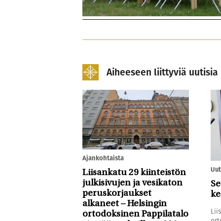
Aiheeseen liittyviä uutisia
Ajankohtaista
Uut
Liisankatu 29 kiinteistön
julkisivujen ja vesikaton
Se
peruskorjaukset
ke
alkaneet – Helsingin
Lii
ortodoksinen Pappilatalo
ort