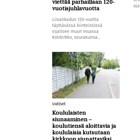
viettää parhaillaan 120-
aja
vuotisjuhlavuotta
Liisankadun 120-vuotta
täyttävässä kiinteistössä
sijaitsee muun muassa
Kotikirkko, seurakunna...
Uutiset
Koululaisten
siunaaminen –
koulutiensä aloittavia ja
koululaisia kutsutaan
kirkkoon siunattaviksi