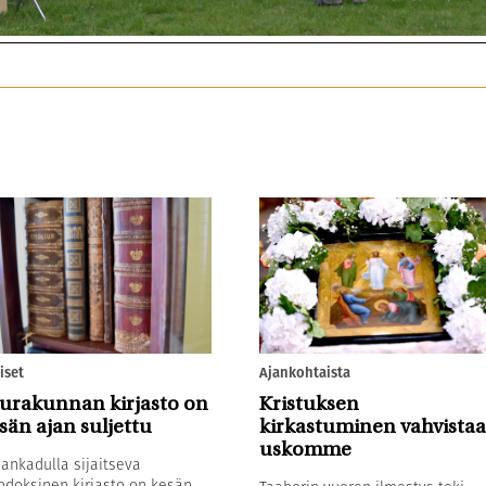
iset
Ajankohtaista
urakunnan kirjasto on
Kristuksen
sän ajan suljettu
kirkastuminen vahvistaa
uskomme
sankadulla sijaitseva
odoksinen kirjasto on kesän