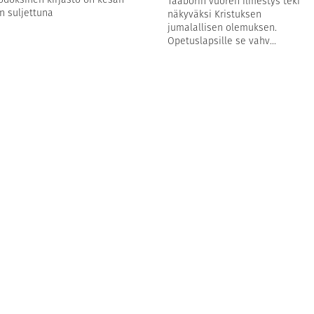
Taaborin vuoren ilmestys teki
n suljettuna
näkyväksi Kristuksen
jumalallisen olemuksen.
Opetuslapsille se vahv...