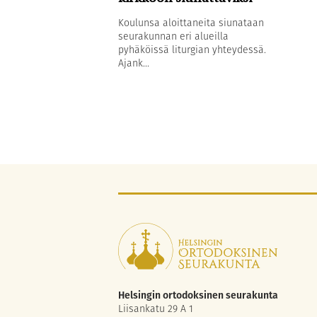
Koulunsa aloittaneita siunataan
seurakunnan eri alueilla
pyhäköissä liturgian yhteydessä.
Ajank...
Helsingin ortodoksinen seurakunta
Liisankatu 29 A 1