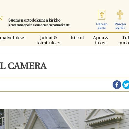
Suomen ortodoksinen kirkko
Päivän
Päivän
Konstantinopolin ekumeeninen patriarkaatti
sana
pyhät
npalvelukset
Juhlat &
Kirkot
Apua &
Tul
toimitukset
tukea
muk
AL CAMERA