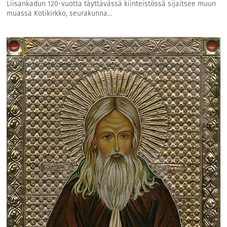
Liisankadun 120-vuotta täyttävässä kiinteistössä sijaitsee muun
muassa Kotikirkko, seurakunna...