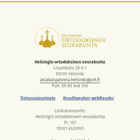
Helsingin ortodoksinen seurakunta
Liisankatu 29 A 1
00170 Helsinki
asiakaspalvelu.helsinki@ort.fi
Puh. 09 85 646 100
Tietosuojaseloste
ReadSpeaker webReader
Laskutusosoite:
Helsingin ortodoksinen seurakunta
PL 107
70101 KUOPIO