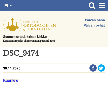
FI
Siirry
RU
Etusivu
SV
suoraan
Päivän sana
EN
Ajankohtaista
sisältöön.
Päivän pyhät
UA
Jumalanpalvelukset
Suomen ortodoksinen kirkko
Konstantinopolin ekumeeninen patriarkaatti
Juhlat & toimitukset
Kirkot
DSC_9474
Apua & tukea
30.11.2025
Tule mukaan
Hautausmaa
Kuuntele
Yhteystiedot