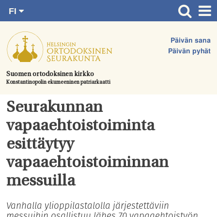
FI
Siirry
RU
Etusivu
SV
suoraan
Päivän sana
EN
Ajankohtaista
sisältöön.
Päivän pyhät
UA
Jumalanpalvelukset
Suomen ortodoksinen kirkko
Konstantinopolin ekumeeninen patriarkaatti
Juhlat & toimitukset
Kirkot
Seurakunnan
Apua & tukea
vapaaehtoistoiminta
Tule mukaan
esittäytyy
Hautausmaa
vapaaehtoistoiminnan
Yhteystiedot
messuilla
Vanhalla ylioppilastalolla järjestettäviin
messuihin osallistuu lähes 70 vapaaehtoistyön