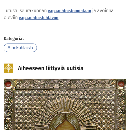
Tutustu seurakunnan
ja avoinna
vapaaehtoistoimintaan
oleviin
.
vapaaehtoistehtäviin
Kategoriat
Ajankohtaista
Aiheeseen liittyviä uutisia