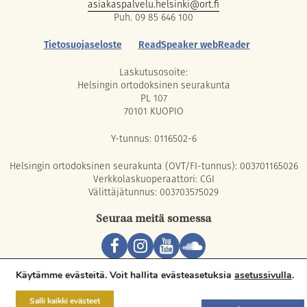
asiakaspalvelu.helsinki@ort.fi
Puh. 09 85 646 100
Tietosuojaseloste
ReadSpeaker webReader
Laskutusosoite:
Helsingin ortodoksinen seurakunta
PL 107
70101 KUOPIO
Y-tunnus: 0116502-6
Helsingin ortodoksinen seurakunta (OVT/FI-tunnus): 003701165026
Verkkolaskuoperaattori: CGI
Välittäjätunnus: 003703575029
Seuraa meitä somessa
Copyright © 2026 Orthodox Parish of Helsinki. All rights reserved.
Käytämme evästeitä. Voit hallita evästeasetuksia
asetussivulla
.
Salli kaikki evästeet