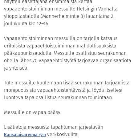
näytteilleasettajana ensimmäistä kertaa
vapaaehtoistoiminnan messuille Helsingin Vanhalla
ylioppilastalolla (Mannerheimintie 3) lauantaina 2.
joulukuuta klo 12–16.
Vapaaehtoistoiminnan messuilla on tarjolla katsaus
erilaisista vapaaehtoistoiminnan mahdollisuuksista
pääkaupunkiseudulla. Messuille osallistuu seurakunnan
ohella lähes 70 vapaaehtoistyötä tarjoavaa organisaatiota
ja yhteisöä.
Tule messuille kuulemaan lisää seurakunnan tarjoamista
monipuolisista vapaaehtoistehtävistä ja löydä itsellesi
luonteva tapa osallistua seurakunnan toimintaan.
Messuille on vapaa pääsy.
Lisätietoja messuista tapahtuman järjestävän
verkkosivuilta.
Kansalaisareena ry:n