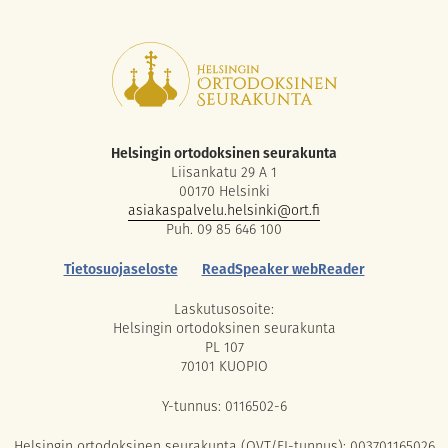
Helsingin ortodoksinen seurakunta
Liisankatu 29 A 1
00170 Helsinki
asiakaspalvelu.helsinki@ort.fi
Puh. 09 85 646 100
Tietosuojaseloste
ReadSpeaker webReader
Laskutusosoite:
Helsingin ortodoksinen seurakunta
PL 107
70101 KUOPIO
Y-tunnus: 0116502-6
Helsingin ortodoksinen seurakunta (OVT/FI-tunnus): 003701165026