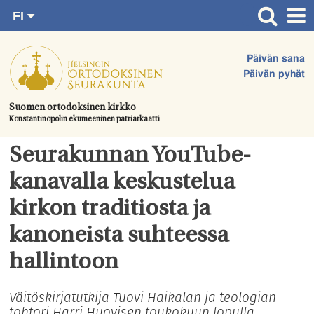
FI
Siirry
RU
Etusivu
SV
suoraan
Päivän sana
EN
Ajankohtaista
sisältöön.
Päivän pyhät
UA
Jumalanpalvelukset
Suomen ortodoksinen kirkko
Konstantinopolin ekumeeninen patriarkaatti
Juhlat & toimitukset
Kirkot
Seurakunnan YouTube-
Apua & tukea
kanavalla keskustelua
Tule mukaan
kirkon traditiosta ja
Hautausmaa
kanoneista suhteessa
Yhteystiedot
hallintoon
Väitöskirjatutkija Tuovi Haikalan ja teologian
tohtori Harri Huovisen toukokuun lopulla