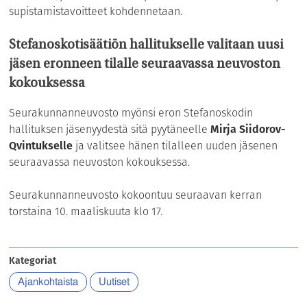
supistamistavoitteet kohdennetaan.
Stefanoskotisäätiön hallitukselle valitaan uusi
jäsen eronneen tilalle seuraavassa neuvoston
kokouksessa
Seurakunnanneuvosto myönsi eron Stefanoskodin
hallituksen jäsenyydestä sitä pyytäneelle
Mirja Siidorov-
Qvintukselle
ja valitsee hänen tilalleen uuden jäsenen
seuraavassa neuvoston kokouksessa.
Seurakunnanneuvosto kokoontuu seuraavan kerran
torstaina 10. maaliskuuta klo 17.
Kategoriat
Ajankohtaista
Uutiset