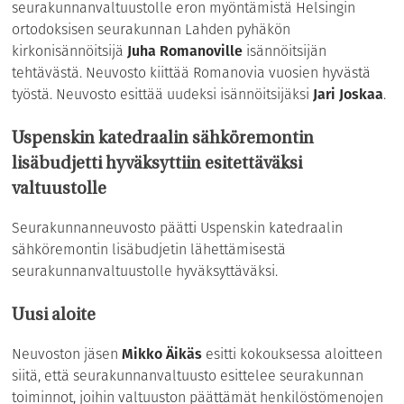
seurakunnanvaltuustolle eron myöntämistä Helsingin
ortodoksisen seurakunnan Lahden pyhäkön
kirkonisännöitsijä
Juha Romanoville
isännöitsijän
tehtävästä. Neuvosto kiittää Romanovia vuosien hyvästä
työstä. Neuvosto esittää uudeksi isännöitsijäksi
Jari Joskaa
.
Uspenskin katedraalin sähköremontin
lisäbudjetti hyväksyttiin esitettäväksi
valtuustolle
Seurakunnanneuvosto päätti Uspenskin katedraalin
sähköremontin lisäbudjetin lähettämisestä
seurakunnanvaltuustolle hyväksyttäväksi.
Uusi aloite
Neuvoston jäsen
Mikko Äikäs
esitti kokouksessa aloitteen
siitä, että seurakunnanvaltuusto esittelee seurakunnan
toiminnot, joihin valtuuston päättämät henkilöstömenojen