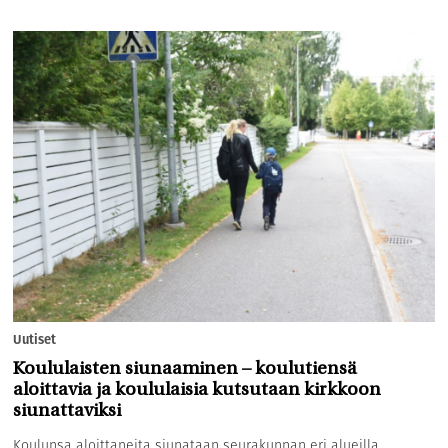
Uutiset
Koululaisten siunaaminen – koulutiensä
aloittavia ja koululaisia kutsutaan kirkkoon
siunattaviksi
Koulunsa aloittaneita siunataan seurakunnan eri alueilla