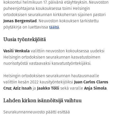
kokoontui helmikuun 17. päivänä etäyhteyksin. Neuvoston
puheenjohtajana koukouksessa toimi Helsingin
ortodoksisen seurakunnan kirkkoherran sijainen pastori
Jonas Bergenstad
. Neuvoston kokouksen tarkistettu
pöytäkirja on luettavissa
.
täältä
Uusia työntekijöitä
Vasili Venkula
valittiin neuvoston kokouksessa uudeksi
Helsingin ortodoksisen seurakunnan kasvatustoimen
nuorisotyöstä vastaavaksi kasvatustyöntekijäksi.
Helsingin ortodoksisen seurakunnan hautausmaalle
valittiin kesän 2022 kausityöntekijöiksi
Juan Carlos Claros
Cruz
,
Aziz Issah
ja
Jaakko Tölli
sekä varalle
Anja Simola
.
Lahden kirkon isännöitsijä vaihtuu
Seurakunnanneuvosto päätti esittää