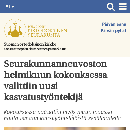
FI
Siirry
RU
Etusivu
SV
suoraan
Päivän sana
EN
Ajankohtaista
sisältöön.
Päivän pyhät
UA
Jumalanpalvelukset
Suomen ortodoksinen kirkko
Konstantinopolin ekumeeninen patriarkaatti
Juhlat & toimitukset
Kirkot
Seurakunnanneuvoston
Apua & tukea
helmikuun kokouksessa
Tule mukaan
valittiin uusi
Hautausmaa
kasvatustyöntekijä
Yhteystiedot
Kokouksessa päätettiin myös muun muassa
hautausmaan kausityöntekijöistä kesäkaudella.