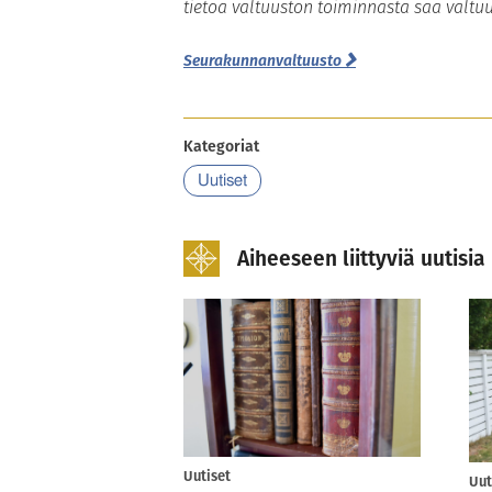
tietoa valtuuston toiminnasta saa valtu
Seurakunnanvaltuusto
Kategoriat
Uutiset
Aiheeseen liittyviä uutisia
Uutiset
Uut