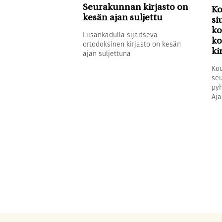
Seurakunnan kirjasto on
Ko
kesän ajan suljettu
si
ko
Liisankadulla sijaitseva
ko
ortodoksinen kirjasto on kesän
ki
ajan suljettuna
Kou
seu
pyh
Aja