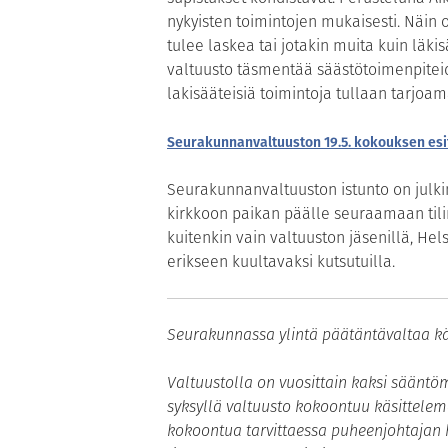
nykyisten toimintojen mukaisesti. Näin 
tulee laskea tai jotakin muita kuin läki
valtuusto täsmentää säästötoimenpitei
lakisääteisiä toimintoja tullaan tarjoam
Seurakunnanvaltuuston 19.5. kokouksen esit
Seurakunnanvaltuuston istunto on julkine
kirkkoon paikan päälle seuraamaan til
kuitenkin vain valtuuston jäsenillä, He
erikseen kuultavaksi kutsutuilla.
Seurakunnassa ylintä päätäntävaltaa käy
Valtuustolla on vuosittain kaksi säänt
syksyllä valtuusto kokoontuu käsittelem
kokoontua tarvittaessa puheenjohtajan