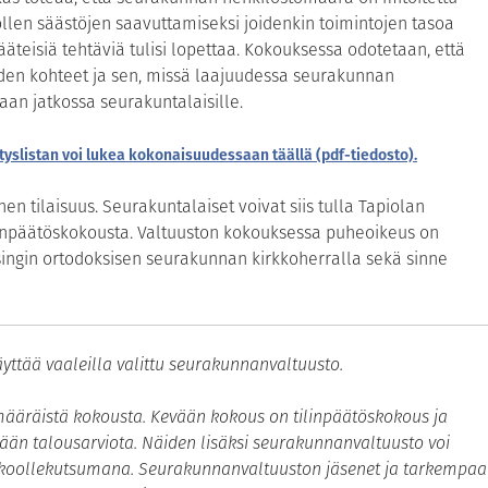
ollen säästöjen saavuttamiseksi joidenkin toimintojen tasoa
sääteisiä tehtäviä tulisi lopettaa. Kokouksessa odotetaan, että
den kohteet ja sen, missä laajuudessa seurakunnan
aan jatkossa seurakuntalaisille.
yslistan voi lukea kokonaisuudessaan täällä (pdf-tiedosto).
n tilaisuus. Seurakuntalaiset voivat siis tulla Tapiolan
inpäätöskokousta. Valtuuston kokouksessa puheoikeus on
lsingin ortodoksisen seurakunnan kirkkoherralla sekä sinne
ttää vaaleilla valittu seurakunnanvaltuusto.
ömääräistä kokousta. Kevään kokous on tilinpäätöskokous ja
ään talousarviota. Näiden lisäksi seurakunnanvaltuusto voi
 koollekutsumana. Seurakunnanvaltuuston jäsenet ja tarkempaa