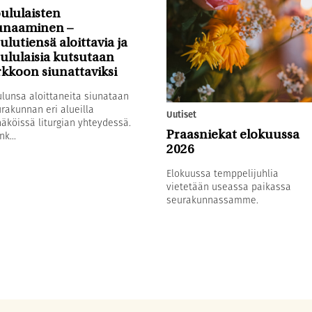
ululaisten
unaaminen –
ulutiensä aloittavia ja
ululaisia kutsutaan
rkkoon siunattaviksi
lunsa aloittaneita siunataan
rakunnan eri alueilla
Uutiset
äköissä liturgian yhteydessä.
nk...
Praasniekat elokuussa
2026
Elokuussa temppelijuhlia
vietetään useassa paikassa
seurakunnassamme.