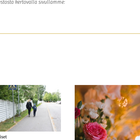
ustosta kertovalla sivullamme:
iset