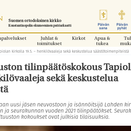
Suomen ortodoksinen kirkko
Päivän
Päivän
Konstantinopolin ekumeeninen patriarkaatti
sana
pyhät
npalvelukset
Juhlat &
Kirkot
Apua &
Tul
toimitukset
tukea
muk
olan kirkolla 19.5. – henkilövaaleja sekä keskustelua säästötoimenpiteistä
ston tilinpäätöskokous Tapio
nkilövaaleja sekä keskustelua
tä
an uusi jäsen neuvostoon ja isännöitsijä Lahden ki
n ja seurakunnan vuoden 2021 tilinpäätökset. Seur
tuuston kokoukset ovat julkisia tilaisuuksia.