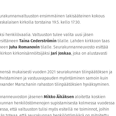
eurakunnanvaltuuston ensimmäinen lakisääteinen kokous
alaisen kirkolla torstaina 19.5. kello 17:30.
si henkilövaalia. Valtuuston tulee valita uusi jäsen
esittäneen
Taina Cederströmin
tilalle. Lahden kirkkoon taas
äneen
Juha Romanovin
tilalle. Seurakunnanneuvosto esittää
irkon kirkonisännöitsijäksi
Jari Joskaa
, joka on alustavasti
imensä mukaisesti vuoden 2021 seurakunnan tilinpäätöksen ja
ahvistaminen ja vastuuvapauden myöntäminen samoin kuin
ander Marschanin rahaston tilinpäätöksien hyväksyminen.
unnanneuvoston jäsenen
Mikko Äikäksen
aloitetta koskien
kunnan henkilöstömenojen supistamisesta kolmessa vuodessa
eessa, että valtuuston tulisi myös esitellä ne toiminnot, joihin
ikäs toteaa, että seurakunnan henkilöstömäärä on mitoitettu