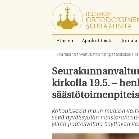
Siirry
suoraan
sisältöön.
Etusivu
Ajankohtaista
Jumala
Seurakunnanvaltuuston tilinpäätöskokous Tapi
Murupolku:
Seurakunnanvaltuu
kirkolla 19.5. – he
säästötoimenpiteis
Kokouksessa muun muassa valita
sekä hyväksytään muistorahasto
ylintä päätösvaltaa käyttävän val