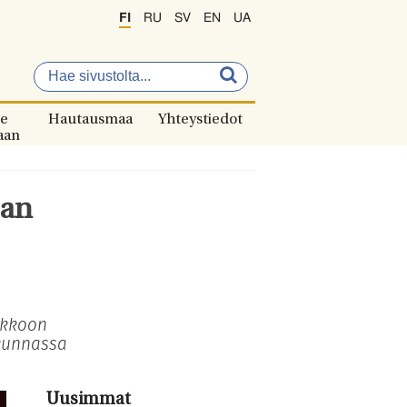
FI
RU
SV
EN
UA
e
Hautausmaa
Yhteystiedot
aan
lan
rkkoon
akunnassa
Uusimmat