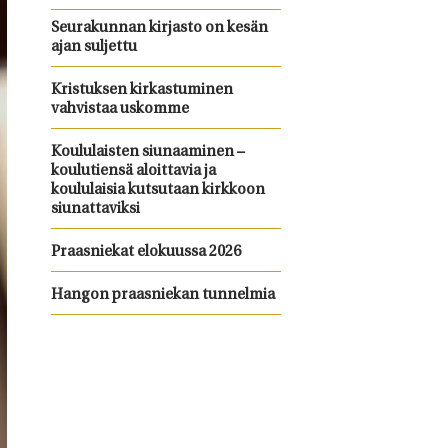
Seurakunnan kirjasto on kesän
ajan suljettu
Kristuksen kirkastuminen
vahvistaa uskomme
Koululaisten siunaaminen –
koulutiensä aloittavia ja
koululaisia kutsutaan kirkkoon
siunattaviksi
Praasniekat elokuussa 2026
Hangon praasniekan tunnelmia