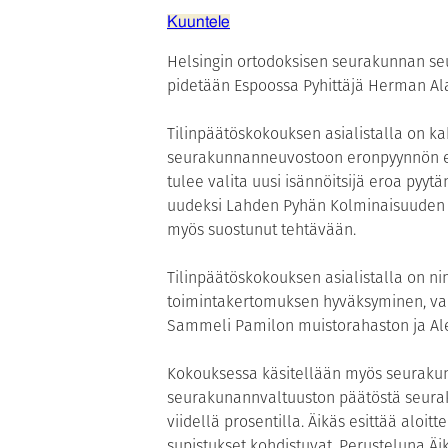
Kuuntele
Helsingin ortodoksisen seurakunnan s
pidetään Espoossa Pyhittäjä Herman Alask
Tilinpäätöskokouksen asialistalla on kak
seurakunnanneuvostoon eronpyynnön 
tulee valita uusi isännöitsijä eroa pyyt
uudeksi Lahden Pyhän Kolminaisuuden k
myös suostunut tehtävään.
Tilinpäätöskokouksen asialistalla on n
toimintakertomuksen hyväksyminen, v
Sammeli Pamilon muistorahaston ja Alex
Kokouksessa käsitellään myös seurak
seurakunannvaltuuston päätöstä seura
viidellä prosentilla. Äikäs esittää aloitt
supistukset kohdistuvat. Perusteluna Ä