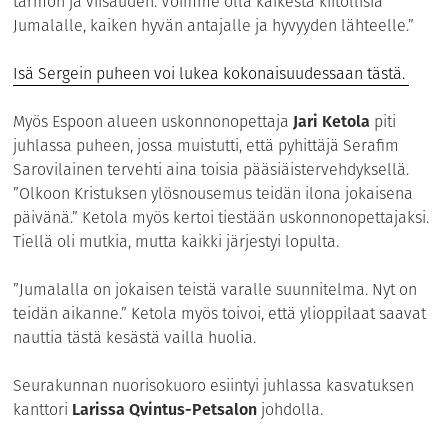
tarmon ja viisauden. Voimme olla kaikesta kiitollisia
Jumalalle, kaiken hyvän antajalle ja hyvyyden lähteelle.”
Isä Sergein puheen voi lukea kokonaisuudessaan tästä.
Myös Espoon alueen uskonnonopettaja
Jari Ketola
piti
juhlassa puheen, jossa muistutti, että pyhittäjä Serafim
Sarovilainen tervehti aina toisia pääsiäistervehdyksellä.
”Olkoon Kristuksen ylösnousemus teidän ilona jokaisena
päivänä.” Ketola myös kertoi tiestään uskonnonopettajaksi.
Tiellä oli mutkia, mutta kaikki järjestyi lopulta.
”Jumalalla on jokaisen teistä varalle suunnitelma. Nyt on
teidän aikanne.” Ketola myös toivoi, että ylioppilaat saavat
nauttia tästä kesästä vailla huolia.
Seurakunnan nuorisokuoro esiintyi juhlassa kasvatuksen
kanttori
Larissa Qvintus-Petsalon
johdolla.