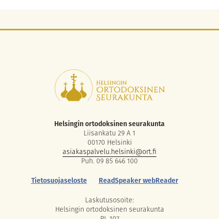
Helsingin ortodoksinen seurakunta
Liisankatu 29 A 1
00170 Helsinki
asiakaspalvelu.helsinki@ort.fi
Puh. 09 85 646 100
Tietosuojaseloste
ReadSpeaker webReader
Laskutusosoite:
Helsingin ortodoksinen seurakunta
PL 107