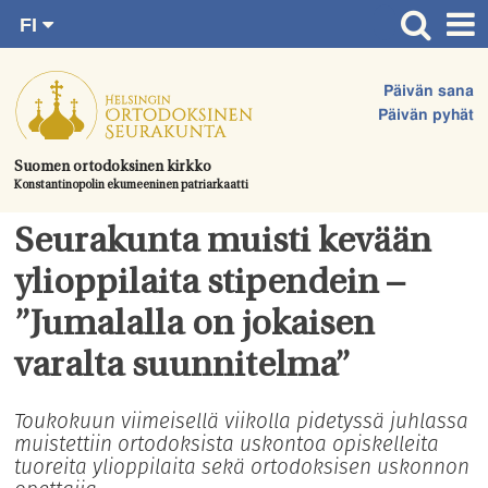
FI
Siirry
RU
Etusivu
SV
suoraan
Päivän sana
EN
Ajankohtaista
sisältöön.
Päivän pyhät
UA
Jumalanpalvelukset
Suomen ortodoksinen kirkko
Konstantinopolin ekumeeninen patriarkaatti
Juhlat & toimitukset
Kirkot
Seurakunta muisti kevään
Apua & tukea
ylioppilaita stipendein –
Tule mukaan
”Jumalalla on jokaisen
Hautausmaa
varalta suunnitelma”
Yhteystiedot
Toukokuun viimeisellä viikolla pidetyssä juhlassa
muistettiin ortodoksista uskontoa opiskelleita
tuoreita ylioppilaita sekä ortodoksisen uskonnon