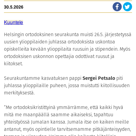
30.5.2026
Kuuntele
Helsingin ortodoksinen seurakunta muisti 26.5. järjestetyssä
uusien ylioppilaiden juhlassa ortodoksista uskontoa
opiskelleita kevään ylioppilaita ruusuin ja stipendein. Myös
ortodoksisen uskonnon opettajia odottivat ruusut ja
kiitokset.
Seurakuntamme kasvatuksen pappi
Sergei Petsalo
piti
juhlassa ylioppilaille puheen, jossa muistutti kiitollisuuden
merkityksestä.
”Me ortodoksikristittyinä ymmärrämme, että kaikki hyvä
mitä me maanpäällä saamme aikaiseksi, tapahtuu
yhteistyössä Jumalan kanssa. Jumala itse on kaiken meille
antanut, myös opintielle tarvitsemamme pitkäjänteisyyden,