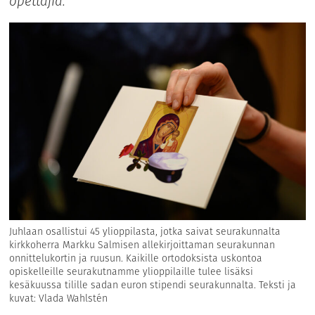
opettajia.
Juhlaan osallistui 45 ylioppilasta, jotka saivat seurakunnalta
kirkkoherra Markku Salmisen allekirjoittaman seurakunnan
onnittelukortin ja ruusun. Kaikille ortodoksista uskontoa
opiskelleille seurakutnamme ylioppilaille tulee lisäksi
kesäkuussa tilille sadan euron stipendi seurakunnalta. Teksti ja
kuvat: Vlada Wahlstén