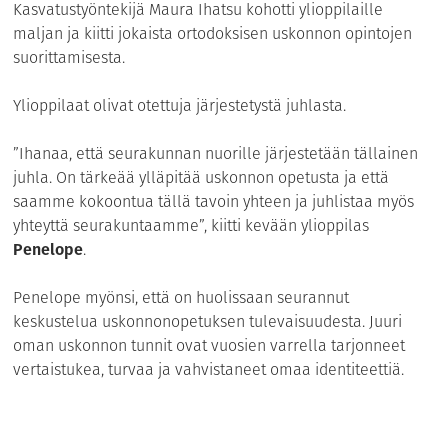
Kasvatustyöntekijä Maura Ihatsu kohotti ylioppilaille
maljan ja kiitti jokaista ortodoksisen uskonnon opintojen
suorittamisesta.
Ylioppilaat olivat otettuja järjestetystä juhlasta.
”Ihanaa, että seurakunnan nuorille järjestetään tällainen
juhla. On tärkeää ylläpitää uskonnon opetusta ja että
saamme kokoontua tällä tavoin yhteen ja juhlistaa myös
yhteyttä seurakuntaamme”, kiitti kevään ylioppilas
Penelope
.
Penelope myönsi, että on huolissaan seurannut
keskustelua uskonnonopetuksen tulevaisuudesta. Juuri
oman uskonnon tunnit ovat vuosien varrella tarjonneet
vertaistukea, turvaa ja vahvistaneet omaa identiteettiä.