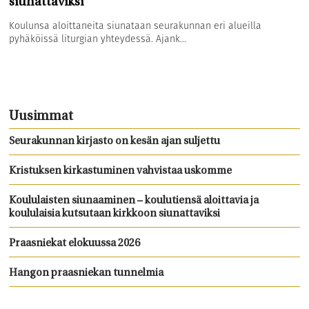
siunattaviksi
Koulunsa aloittaneita siunataan seurakunnan eri alueilla
pyhäköissä liturgian yhteydessä. Ajank...
Uusimmat
Seurakunnan kirjasto on kesän ajan suljettu
Kristuksen kirkastuminen vahvistaa uskomme
Koululaisten siunaaminen – koulutiensä aloittavia ja
koululaisia kutsutaan kirkkoon siunattaviksi
Praasniekat elokuussa 2026
Hangon praasniekan tunnelmia