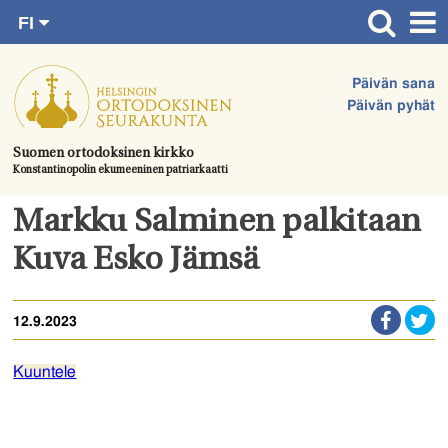
FI
Siirry
RU
Etusivu
SV
suoraan
Päivän sana
EN
Ajankohtaista
sisältöön.
Päivän pyhät
UA
Jumalanpalvelukset
Suomen ortodoksinen kirkko
Konstantinopolin ekumeeninen patriarkaatti
Juhlat & toimitukset
Kirkot
Markku Salminen palkitaan
Apua & tukea
Kuva Esko Jämsä
Tule mukaan
12.9.2023
Hautausmaa
Yhteystiedot
Kuuntele