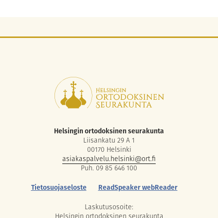
Helsingin ortodoksinen seurakunta
Liisankatu 29 A 1
00170 Helsinki
asiakaspalvelu.helsinki@ort.fi
Puh. 09 85 646 100
Tietosuojaseloste
ReadSpeaker webReader
Laskutusosoite:
Helsingin ortodoksinen seurakunta