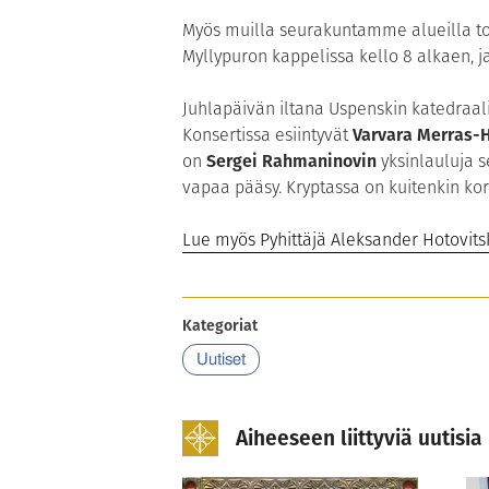
Myös muilla seurakuntamme alueilla toi
Myllypuron kappelissa kello 8 alkaen, ja
Juhlapäivän iltana Uspenskin katedraali
Konsertissa esiintyvät
Varvara Merras-
on
Sergei Rahmaninovin
yksinlauluja 
vapaa pääsy. Kryptassa on kuitenkin koro
Lue myös Pyhittäjä Aleksander Hotovitsk
Kategoriat
Uutiset
Aiheeseen liittyviä uutisia