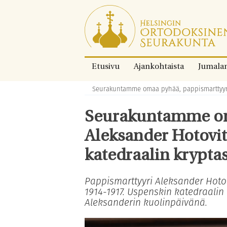
Siirry
suoraan
sisältöön.
Etusivu
Ajankohtaista
Jumala
Seurakuntamme omaa pyhää, pappismarttyyri 
Murupolku:
Seurakuntamme om
Aleksander Hotovit
katedraalin krypta
Pappismarttyyri Aleksander Hoto
1914-1917. Uspenskin katedraalin
Aleksanderin kuolinpäivänä.