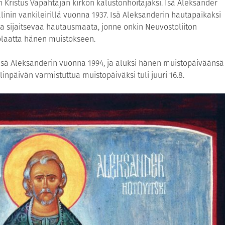
n Kristus Vapahtajan kirkon kalustonhoitajaksi. Isä Aleksander
talinin vankileirillä vuonna 1937. Isä Aleksanderin hautapaikaksi
 sijaitsevaa hautausmaata, jonne onkin Neuvostoliiton
olaatta hänen muistokseen.
isä Aleksanderin vuonna 1994, ja aluksi hänen muistopäiväänsä
inpäivän varmistuttua muistopäiväksi tuli juuri 16.8.