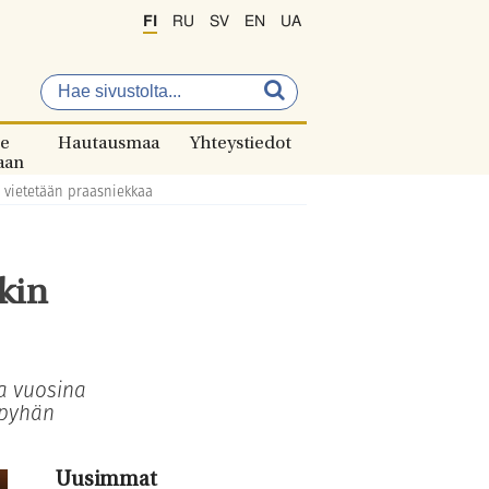
FI
RU
SV
EN
UA
e
Hautausmaa
Yhteystiedot
aan
 vietetään praasniekkaa
kin
a vuosina
 pyhän
Uusimmat