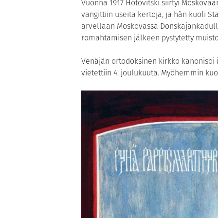
Vuonna 1917 Hotovitski siirtyi Moskovaa
vangittiin useita kertoja, ja hän kuoli S
arvellaan Moskovassa Donskajankadulla
romahtamisen jälkeen pystytetty muist
Venäjän ortodoksinen kirkko kanonisoi 
vietettiin 4. joulukuuta. Myöhemmin kuol