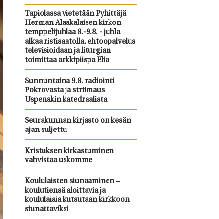
Tapiolassa vietetään Pyhittäjä
Herman Alaskalaisen kirkon
temppelijuhlaa 8.-9.8. - juhla
alkaa ristisaatolla, ehtoopalvelus
televisioidaan ja liturgian
toimittaa arkkipiispa Elia
Sunnuntaina 9.8. radiointi
Pokrovasta ja striimaus
Uspenskin katedraalista
Seurakunnan kirjasto on kesän
ajan suljettu
Kristuksen kirkastuminen
vahvistaa uskomme
Koululaisten siunaaminen –
koulutiensä aloittavia ja
koululaisia kutsutaan kirkkoon
siunattaviksi