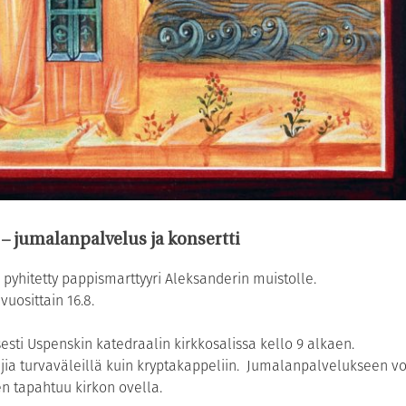
– jumalanpalvelus ja konsertti
pyhitetty pappismarttyyri Aleksanderin muistolle.
uosittain 16.8.
esti Uspenskin katedraalin kirkkosalissa kello 9 alkaen.
ia turvaväleillä kuin kryptakappeliin. Jumalanpalvelukseen vo
en tapahtuu kirkon ovella.