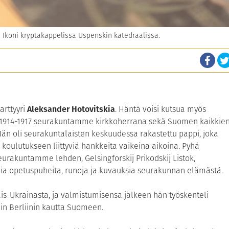
 Ikoni kryptakappelissa Uspenskin katedraalissa.
arttyyri
Aleksander Hotovitskia
. Häntä voisi kutsua myös
ina 1914-1917 seurakuntamme kirkkoherrana sekä Suomen kaikkie
 Hän oli seurakuntalaisten keskuudessa rakastettu pappi, joka
koulutukseen liittyviä hankkeita vaikeina aikoina. Pyhä
urakuntamme lehden, Gelsingforskij Prikodskij Listok,
onia opetuspuheita, runoja ja kuvauksia seurakunnan elämästä.
ais-Ukrainasta, ja valmistumisensa jälkeen hän työskenteli
tiin Berliinin kautta Suomeen.