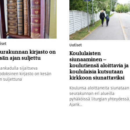
iset
Uutiset
urakunnan kirjasto on
Koululaisten
sän ajan suljettu
siunaaminen –
koulutiensä aloittavia ja
sankadulla sijaitseva
koululaisia kutsutaan
odoksinen kirjasto on kesän
kirkkoon siunattaviksi
n suljettuna
Koulunsa aloittaneita siunataan
seurakunnan eri alueilla
pyhäköissä liturgian yhteydessä.
Ajank...