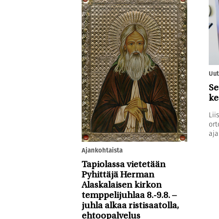
Uut
Se
ke
Lii
ort
aja
Ajankohtaista
Tapiolassa vietetään
Pyhittäjä Herman
Alaskalaisen kirkon
temppelijuhlaa 8.-9.8. –
juhla alkaa ristisaatolla,
ehtoopalvelus