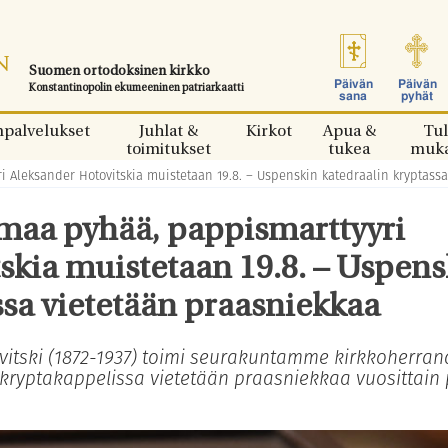
Suomen ortodoksinen kirkko
Päivän
Päivän
Konstantinopolin ekumeeninen patriarkaatti
sana
pyhät
npalvelukset
Juhlat &
Kirkot
Apua &
Tul
toimitukset
tukea
muk
Aleksander Hotovitskia muistetaan 19.8. – Uspenskin katedraalin kryptassa
aa pyhää, pappismarttyyri
skia muistetaan 19.8. – Uspens
ssa vietetään praasniekkaa
vitski (1872-1937) toimi seurakuntamme kirkkoherran
 kryptakappelissa vietetään praasniekkaa vuosittain