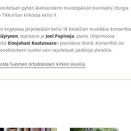
mitetaan pyhän Aleksanderin muistopäivän kunniaksi liturgia:
 Tikkurilan kirkossa kello 9.
n kryptassa järjestetään kello 18 Kesäillan musiikkia-konserttia
Häyrynen
, sopraano ja
Joel Papinoja
, piano. Ohjelmassa
sekä
Einojuhani Rautavaara
n pianoteos Ikonit. Konserttiin on
natilanteen vuoksi vain rajoitetusti paikkoja yleisölle.
ista Suomen ortodoksisen kirkon sivuilla.