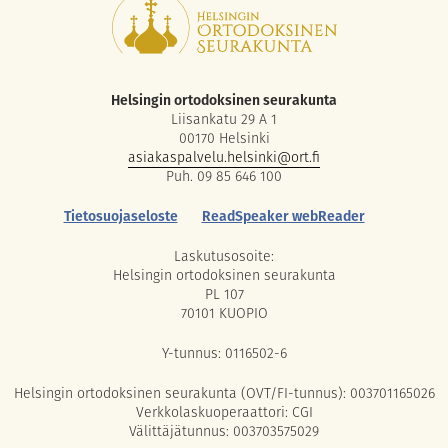
Helsingin ortodoksinen seurakunta
Liisankatu 29 A 1
00170 Helsinki
asiakaspalvelu.helsinki@ort.fi
Puh. 09 85 646 100
Tietosuojaseloste
ReadSpeaker webReader
Laskutusosoite:
Helsingin ortodoksinen seurakunta
PL 107
70101 KUOPIO
Y-tunnus: 0116502-6
Helsingin ortodoksinen seurakunta (OVT/FI-tunnus): 003701165026
Verkkolaskuoperaattori: CGI
Välittäjätunnus: 003703575029