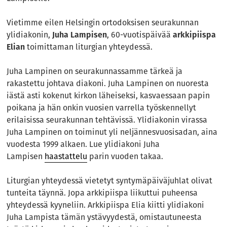
Vietimme eilen Helsingin ortodoksisen seurakunnan
ylidiakonin,
Juha Lampisen
, 60-vuotispäivää
arkkipiispa
Elian
toimittaman liturgian yhteydessä.
Juha Lampinen on seurakunnassamme tärkeä ja
rakastettu johtava diakoni. Juha Lampinen on nuoresta
iästä asti kokenut kirkon läheiseksi, kasvaessaan papin
poikana ja hän onkin vuosien varrella työskennellyt
erilaisissa seurakunnan tehtävissä. Ylidiakonin virassa
Juha Lampinen on toiminut yli neljännesvuosisadan, aina
vuodesta 1999 alkaen. Lue ylidiakoni Juha
Lampisen
haastattelu
parin vuoden takaa.
Liturgian yhteydessä vietetyt syntymäpäiväjuhlat olivat
tunteita täynnä. Jopa arkkipiispa liikuttui puheensa
yhteydessä kyyneliin. Arkkipiispa Elia kiitti ylidiakoni
Juha Lampista tämän ystävyydestä, omistautuneesta