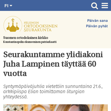
FI
Siirry
RU
Etusivu
SV
suoraan
Päivän sana
EN
Ajankohtaista
sisältöön.
Päivän pyhät
UA
Jumalanpalvelukset
Suomen ortodoksinen kirkko
Konstantinopolin ekumeeninen patriarkaatti
Juhlat & toimitukset
Kirkot
Seurakuntamme ylidiakoni
Apua & tukea
Juha Lampinen täyttää 60
Tule mukaan
vuotta
Hautausmaa
Syntymäpäiväjuhlia vietettiin sunnuntaina 21.6.,
arkkipiispa Elian toimittaman liturgian
Yhteystiedot
yhteydessä.