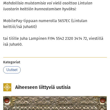
Mahdollisia muistamisia voi vielä osoittaa Lintulan
luostarin keittiön kunnostamisen hyväksi:
MobilePay-lippaan numerolla 5657EC (Lintulan
keittiö/isä Juha60)
tai tilille Juha Lampinen FI94 5542 2320 3414 72, viestillä
isä Juha60.
Kategoriat
Uutiset
Aiheeseen liittyviä uutisia