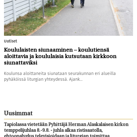
Uutiset
Koululaisten siunaaminen – koulutiensä
aloittavia ja koululaisia kutsutaan kirkkoon
siunattaviksi
Koulunsa aloittaneita siunataan seurakunnan eri alueilla
pyhäköissä liturgian yhteydessä. Ajank...
Uusimmat
Tapiolassa vietetään Pyhittäjä Herman Alaskalaisen kirkon
temppelijuhlaa 8.-9.8. - juhla alkaa ristisaatolla,
ehtoopalvelus televisioidaan ja liturgian toimittaa