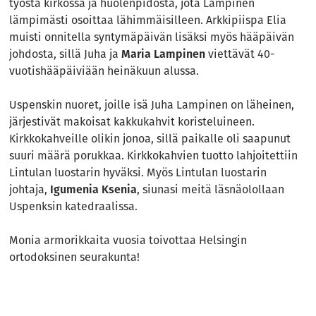
työstä kirkossa ja huolenpidosta, jota Lampinen
lämpimästi osoittaa lähimmäisilleen. Arkkipiispa Elia
muisti onnitella syntymäpäivän lisäksi myös hääpäivän
johdosta, sillä Juha ja
Maria Lampinen
viettävät 40-
vuotishääpäiviään heinäkuun alussa.
Uspenskin nuoret, joille isä Juha Lampinen on läheinen,
järjestivät makoisat kakkukahvit koristeluineen.
Kirkkokahveille olikin jonoa, sillä paikalle oli saapunut
suuri määrä porukkaa. Kirkkokahvien tuotto lahjoitettiin
Lintulan luostarin hyväksi. Myös Lintulan luostarin
johtaja,
Igumenia Ksenia
, siunasi meitä läsnäolollaan
Uspenksin katedraalissa.
Monia armorikkaita vuosia toivottaa Helsingin
ortodoksinen seurakunta!