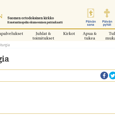
Suomen ortodoksinen kirkko
Päivän
Päivän
Konstantinopolin ekumeeninen patriarkaatti
sana
pyhät
npalvelukset
Juhlat &
Kirkot
Apua &
Tul
toimitukset
tukea
muk
turgia
gia