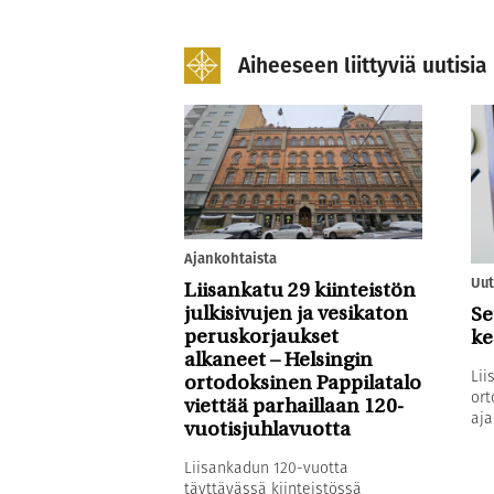
Aiheeseen liittyviä uutisia
Ajankohtaista
Uut
Liisankatu 29 kiinteistön
julkisivujen ja vesikaton
Se
peruskorjaukset
ke
alkaneet – Helsingin
Lii
ortodoksinen Pappilatalo
ort
viettää parhaillaan 120-
aja
vuotisjuhlavuotta
Liisankadun 120-vuotta
täyttävässä kiinteistössä