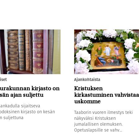
iset
Ajankohtaista
urakunnan kirjasto on
Kristuksen
sän ajan suljettu
kirkastuminen vahvistaa
uskomme
sankadulla sijaitseva
odoksinen kirjasto on kesän
Taaborin vuoren ilmestys teki
n suljettuna
näkyväksi Kristuksen
jumalallisen olemuksen.
Opetuslapsille se vahv...