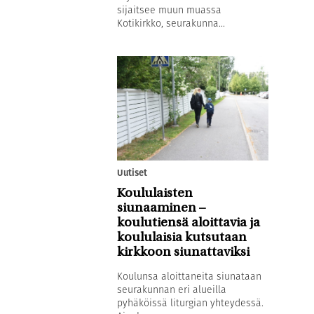
sijaitsee muun muassa
Kotikirkko, seurakunna...
Uutiset
Koululaisten
siunaaminen –
koulutiensä aloittavia ja
koululaisia kutsutaan
kirkkoon siunattaviksi
Koulunsa aloittaneita siunataan
seurakunnan eri alueilla
pyhäköissä liturgian yhteydessä.