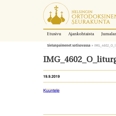
Siirry
suoraan
sisältöön.
Etusivu
Ajankohtaista
Jumala
Sielunpaimenet sotisovassa
»
IMG_4602_O_li
Murupolku:
IMG_4602_O_litur
19.9.2019
Kuuntele