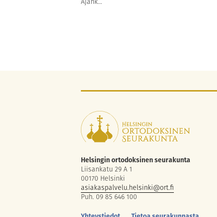
Ajank...
Helsingin ortodoksinen seurakunta
Liisankatu 29 A 1
00170 Helsinki
asiakaspalvelu.helsinki@ort.fi
Puh. 09 85 646 100
Yhteystiedot
Tietoa seurakunnasta