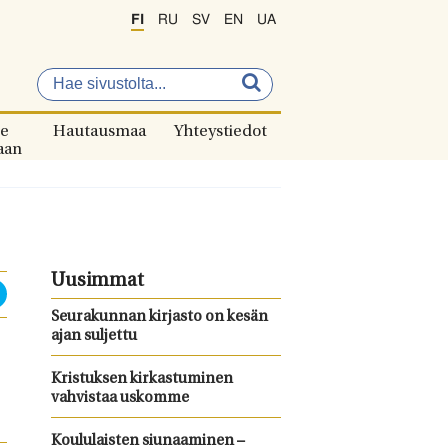
FI
RU
SV
EN
UA
e
Hautausmaa
Yhteystiedot
aan
Uusimmat
Seurakunnan kirjasto on kesän
ajan suljettu
Kristuksen kirkastuminen
vahvistaa uskomme
Koululaisten siunaaminen –