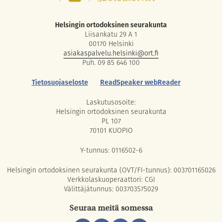
Helsingin ortodoksinen seurakunta
Liisankatu 29 A 1
00170 Helsinki
asiakaspalvelu.helsinki@ort.fi
Puh. 09 85 646 100
Tietosuojaseloste
ReadSpeaker webReader
Laskutusosoite:
Helsingin ortodoksinen seurakunta
PL 107
70101 KUOPIO
Y-tunnus: 0116502-6
Helsingin ortodoksinen seurakunta (OVT/FI-tunnus): 003701165026
Verkkolaskuoperaattori: CGI
Välittäjätunnus: 003703575029
Seuraa meitä somessa