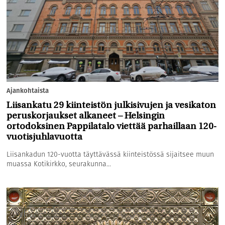
Ajankohtaista
Liisankatu 29 kiinteistön julkisivujen ja vesikaton
peruskorjaukset alkaneet – Helsingin
ortodoksinen Pappilatalo viettää parhaillaan 120-
vuotisjuhlavuotta
Liisankadun 120-vuotta täyttävässä kiinteistössä sijaitsee muun
muassa Kotikirkko, seurakunna...