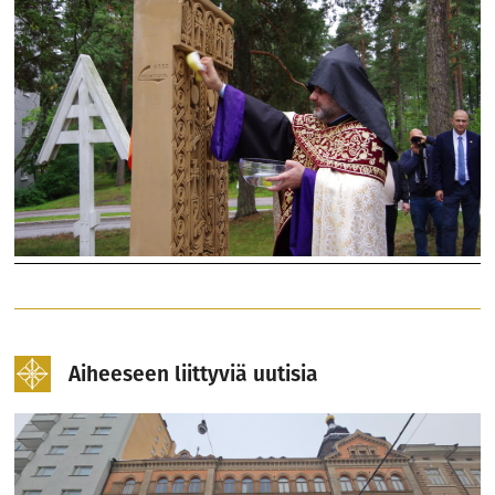
Aiheeseen liittyviä uutisia