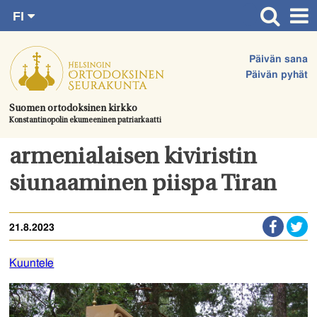
FI
Siirry
RU
Etusivu
SV
suoraan
Päivän sana
EN
Ajankohtaista
sisältöön.
Päivän pyhät
UA
Jumalanpalvelukset
Suomen ortodoksinen kirkko
Konstantinopolin ekumeeninen patriarkaatti
Juhlat & toimitukset
Kirkot
armenialaisen kiviristin
Apua & tukea
siunaaminen piispa Tiran
Tule mukaan
21.8.2023
Hautausmaa
Yhteystiedot
Kuuntele