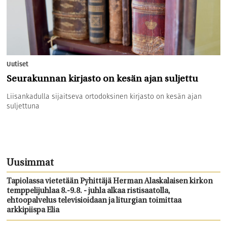
Uutiset
Seurakunnan kirjasto on kesän ajan suljettu
Liisankadulla sijaitseva ortodoksinen kirjasto on kesän ajan
suljettuna
Uusimmat
Tapiolassa vietetään Pyhittäjä Herman Alaskalaisen kirkon
temppelijuhlaa 8.-9.8. - juhla alkaa ristisaatolla,
ehtoopalvelus televisioidaan ja liturgian toimittaa
arkkipiispa Elia