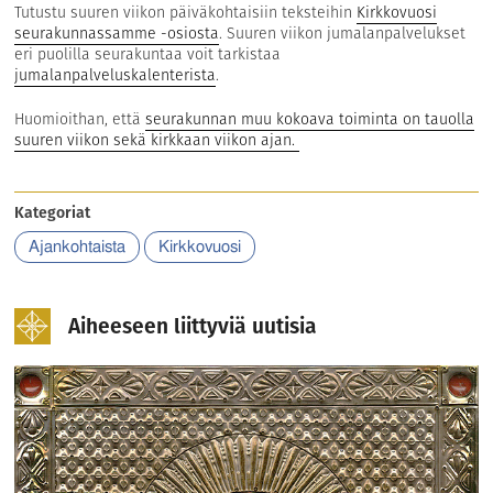
Tutustu suuren viikon päiväkohtaisiin teksteihin
Kirkkovuosi
seurakunnassamme -osiosta
. Suuren viikon jumalanpalvelukset
eri puolilla seurakuntaa voit tarkistaa
jumalanpalveluskalenterista
.
Huomioithan, että
seurakunnan muu kokoava toiminta on tauolla
suuren viikon sekä kirkkaan viikon ajan.
Kategoriat
Ajankohtaista
Kirkkovuosi
Aiheeseen liittyviä uutisia