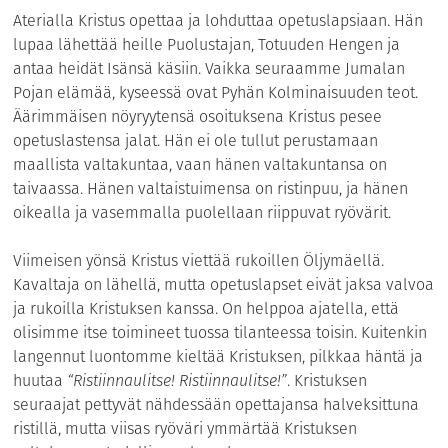
Aterialla Kristus opettaa ja lohduttaa opetuslapsiaan. Hän
lupaa lähettää heille Puolustajan, Totuuden Hengen ja
antaa heidät Isänsä käsiin. Vaikka seuraamme Jumalan
Pojan elämää, kyseessä ovat Pyhän Kolminaisuuden teot.
Äärimmäisen nöyryytensä osoituksena Kristus pesee
opetuslastensa jalat. Hän ei ole tullut perustamaan
maallista valtakuntaa, vaan hänen valtakuntansa on
taivaassa. Hänen valtaistuimensa on ristinpuu, ja hänen
oikealla ja vasemmalla puolellaan riippuvat ryövärit.
Viimeisen yönsä Kristus viettää rukoillen Öljymäellä.
Kavaltaja on lähellä, mutta opetuslapset eivät jaksa valvoa
ja rukoilla Kristuksen kanssa. On helppoa ajatella, että
olisimme itse toimineet tuossa tilanteessa toisin. Kuitenkin
langennut luontomme kieltää Kristuksen, pilkkaa häntä ja
huutaa
“Ristiinnaulitse! Ristiinnaulitse!”
. Kristuksen
seuraajat pettyvät nähdessään opettajansa halveksittuna
ristillä, mutta viisas ryöväri ymmärtää Kristuksen