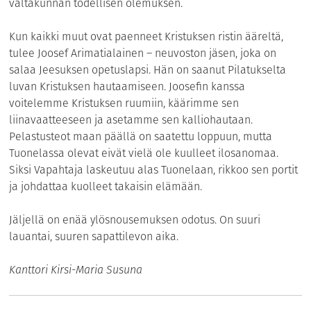
valtakunnan todellisen olemuksen.
Kun kaikki muut ovat paenneet Kristuksen ristin ääreltä,
tulee Joosef Arimatialainen – neuvoston jäsen, joka on
salaa Jeesuksen opetuslapsi. Hän on saanut Pilatukselta
luvan Kristuksen hautaamiseen. Joosefin kanssa
voitelemme Kristuksen ruumiin, käärimme sen
liinavaatteeseen ja asetamme sen kalliohautaan.
Pelastusteot maan päällä on saatettu loppuun, mutta
Tuonelassa olevat eivät vielä ole kuulleet ilosanomaa.
Siksi Vapahtaja laskeutuu alas Tuonelaan, rikkoo sen portit
ja johdattaa kuolleet takaisin elämään.
Jäljellä on enää ylösnousemuksen odotus. On suuri
lauantai, suuren sapattilevon aika.
Kanttori Kirsi-Maria Susuna