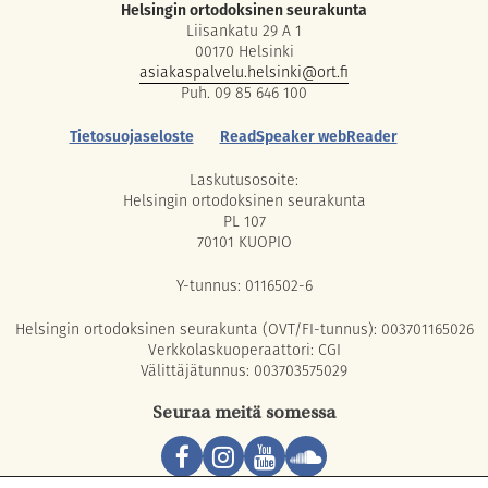
Helsingin ortodoksinen seurakunta
Liisankatu 29 A 1
00170 Helsinki
asiakaspalvelu.helsinki@ort.fi
Puh. 09 85 646 100
Tietosuojaseloste
ReadSpeaker webReader
Laskutusosoite:
Helsingin ortodoksinen seurakunta
PL 107
70101 KUOPIO
Y-tunnus: 0116502-6
Helsingin ortodoksinen seurakunta (OVT/FI-tunnus): 003701165026
Verkkolaskuoperaattori: CGI
Välittäjätunnus: 003703575029
Seuraa meitä somessa