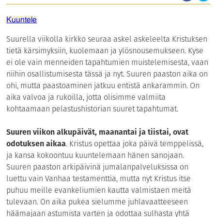
Kuuntele
Suurella viikolla kirkko seuraa askel askeleelta Kristuksen
tietä kärsimyksiin, kuolemaan ja ylösnousemukseen. Kyse
ei ole vain menneiden tapahtumien muistelemisesta, vaan
niihin osallistumisesta tässä ja nyt. Suuren paaston aika on
ohi, mutta paastoaminen jatkuu entistä ankarammin. On
aika valvoa ja rukoilla, jotta olisimme valmiita
kohtaamaan pelastushistorian suuret tapahtumat.
Suuren viikon alkupäivät, maanantai ja tiistai, ovat
odotuksen aikaa
. Kristus opettaa joka päivä temppelissä,
ja kansa kokoontuu kuuntelemaan hänen sanojaan.
Suuren paaston arkipäivinä jumalanpalveluksissa on
luettu vain Vanhaa testamenttia, mutta nyt Kristus itse
puhuu meille evankeliumien kautta valmistaen meitä
tulevaan. On aika pukea sielumme juhlavaatteeseen
häämajaan astumista varten ja odottaa sulhasta yhtä