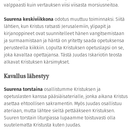
valppaasti kuin vertauksen viisi viisasta morsiusneitoa.
Suurena keskiviikkona
odotus muuttuu toiminnaksi. Siitä
lähtien, kun Kristus ratsasti Jerusalemiin, ylipapit ja
kirjanoppineet ovat suunnitelleet hänen vangitsemistaan
ja surmaamistaan ja häntä on yritetty saada opetuksensa
perusteella kiikkiin. Lopulta Kristuksen opetuslapsi on se,
joka kavaltaa opettajansa. Tästä Juudas Iskariotin teosta
alkavat Kristuksen kärsimykset.
Kavallus lähestyy
Suurena torstaina
osallistumme Kristuksen ja
opetuslasten kanssa pääsiäisaterialle, jonka aikana Kristus
asettaa ehtoollisen sakramentin. Myös Juudas osallistuu
ateriaan, mutta lähtee sieltä pettääkseen Kristuksen.
Suuren torstain liturgiassa lupaamme toistuvasti olla
suutelematta Kristusta kuten Juudas.