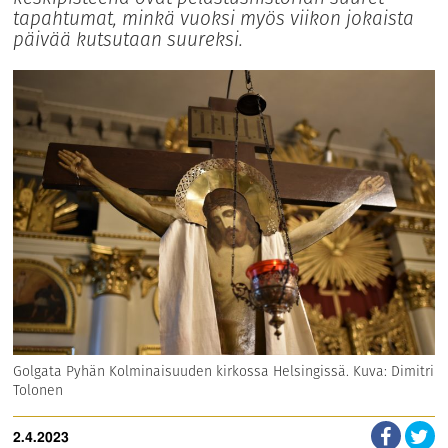
tapahtumat, minkä vuoksi myös viikon jokaista
päivää kutsutaan suureksi.
Golgata Pyhän Kolminaisuuden kirkossa Helsingissä. Kuva: Dimitri
Tolonen
2.4.2023