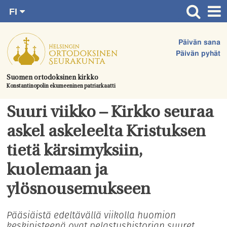
FI
Siirry
RU
Etusivu
SV
suoraan
Päivän sana
EN
Ajankohtaista
sisältöön.
Päivän pyhät
UA
Jumalanpalvelukset
Suomen ortodoksinen kirkko
Konstantinopolin ekumeeninen patriarkaatti
Juhlat & toimitukset
Kirkot
Suuri viikko – Kirkko seuraa
Apua & tukea
askel askeleelta Kristuksen
Tule mukaan
tietä kärsimyksiin,
Hautausmaa
kuolemaan ja
Yhteystiedot
ylösnousemukseen
Pääsiäistä edeltävällä viikolla huomion
keskipisteenä ovat pelastushistorian suuret