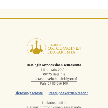
Helsingin ortodoksinen seurakunta
Liisankatu 29 A 1
00170 Helsinki
asiakaspalvelu.helsinki@ort.fi
Puh. 09 85 646 100
Tietosuojaseloste
ReadSpeaker webReader
Laskutusosoite:
Helsingin ortodoksinen seurakunta