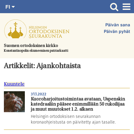
FI
Siirry
RU
Etusivu
SV
suoraan
Päivän sana
EN
Ajankohtaista
sisältöön.
Päivän pyhät
UA
Jumalanpalvelukset
Suomen ortodoksinen kirkko
Konstantinopolin ekumeeninen patriarkaatti
Juhlat & toimitukset
Kirkot
Artikkelit: Ajankohtaista
Apua & tukea
Kuuntele
Tule mukaan
31.1.2022
Hautausmaa
Kuoroharjoitustoimintaa avataan, Uspenskin
katedraaliin pääsee enimmillään 50 rukoilijaa
Yhteystiedot
ja muut muutokset 1.2. alkaen
Helsingin ortodoksisen seurakunnan
koronaohjeistusta on päivitetty ajan tasalle.