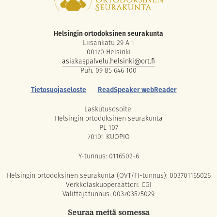
Helsingin ortodoksinen seurakunta
Liisankatu 29 A 1
00170 Helsinki
asiakaspalvelu.helsinki@ort.fi
Puh. 09 85 646 100
Tietosuojaseloste
ReadSpeaker webReader
Laskutusosoite:
Helsingin ortodoksinen seurakunta
PL 107
70101 KUOPIO
Y-tunnus: 0116502-6
Helsingin ortodoksinen seurakunta (OVT/FI-tunnus): 003701165026
Verkkolaskuoperaattori: CGI
Välittäjätunnus: 003703575029
Seuraa meitä somessa