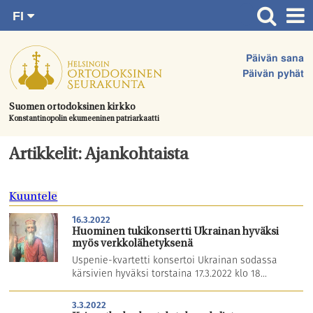
FI
Siirry
RU
Etusivu
SV
suoraan
Päivän sana
EN
Ajankohtaista
sisältöön.
Päivän pyhät
UA
Jumalanpalvelukset
Suomen ortodoksinen kirkko
Konstantinopolin ekumeeninen patriarkaatti
Juhlat & toimitukset
Kirkot
Artikkelit: Ajankohtaista
Apua & tukea
Kuuntele
Tule mukaan
16.3.2022
Hautausmaa
Huominen tukikonsertti Ukrainan hyväksi
myös verkkolähetyksenä
Yhteystiedot
Uspenie-kvartetti konsertoi Ukrainan sodassa
kärsivien hyväksi torstaina 17.3.2022 klo 18...
3.3.2022