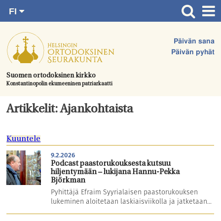
FI
Siirry
RU
Etusivu
SV
suoraan
Päivän sana
EN
Ajankohtaista
sisältöön.
Päivän pyhät
UA
Jumalanpalvelukset
Suomen ortodoksinen kirkko
Konstantinopolin ekumeeninen patriarkaatti
Juhlat & toimitukset
Kirkot
Artikkelit: Ajankohtaista
Apua & tukea
Kuuntele
Tule mukaan
9.2.2026
Hautausmaa
Podcast paastorukouksesta kutsuu
hiljentymään – lukijana Hannu-Pekka
Yhteystiedot
Björkman
Pyhittäjä Efraim Syyrialaisen paastorukouksen
lukeminen aloitetaan laskiaisviikolla ja jatketaan...