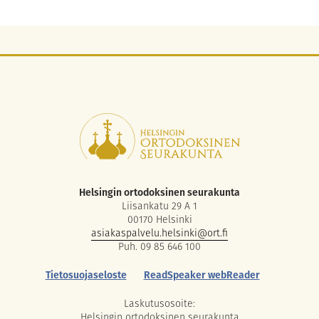
Helsingin ortodoksinen seurakunta
Liisankatu 29 A 1
00170 Helsinki
asiakaspalvelu.helsinki@ort.fi
Puh. 09 85 646 100
Tietosuojaseloste
ReadSpeaker webReader
Laskutusosoite:
Helsingin ortodoksinen seurakunta