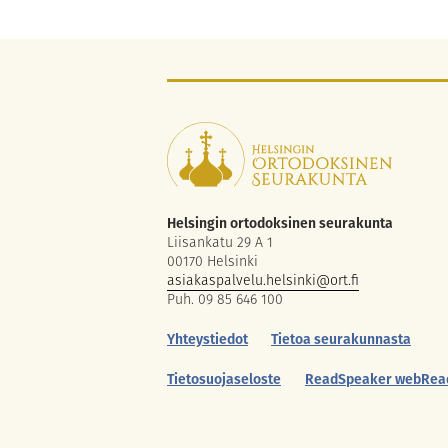
Helsingin ortodoksinen seurakunta
Liisankatu 29 A 1
00170 Helsinki
asiakaspalvelu.helsinki@ort.fi
Puh. 09 85 646 100
Yhteystiedot
Tietoa seurakunnasta
Tietosuojaseloste
ReadSpeaker webRea