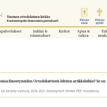
Suomen ortodoksinen kirkko
Päivän
Päivän
Konstantinopolin ekumeeninen patriarkaatti
sana
pyhät
npalvelukset
Juhlat &
Kirkot
Apua &
Tul
toimitukset
tukea
muk
osina ilmestyneiden Ortodoksiviesti-lehtien artikkeleihin? Se on
on on kerätty vuosina 2016-2021 ilmestyneet lehdet PDF-muodossa.