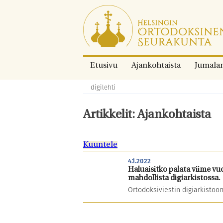
Siirry
suoraan
sisältöön.
Etusivu
Ajankohtaista
Jumala
digilehti
Murupolku:
Artikkelit: Ajankohtaista
Kuuntele
4.1.2022
Haluaisitko palata viime vu
mahdollista digiarkistossa.
Ortodoksiviestin digiarkisto