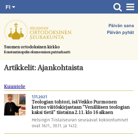
FI
Siirry
RU
Etusivu
SV
suoraan
Päivän sana
EN
Ajankohtaista
sisältöön.
Päivän pyhät
UA
Jumalanpalvelukset
Suomen ortodoksinen kirkko
Konstantinopolin ekumeeninen patriarkaatti
Juhlat & toimitukset
Kirkot
Artikkelit: Ajankohtaista
Apua & tukea
Kuuntele
Tule mukaan
1.11.2021
Hautausmaa
Teologian tohtori, isä Veikko Purmonen
kertoo väitöskirjastaan ”Venäläisen teologian
Yhteystiedot
kaksi tietä” tiistaina 2.11. klo 16 alkaen
Helsingin Tiistaiseuran seuraavat kokoontumiset
ovat 16.11., 30.11. ja 14.12.