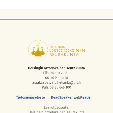
Helsingin ortodoksinen seurakunta
Liisankatu 29 A 1
00170 Helsinki
asiakaspalvelu.helsinki@ort.fi
Puh. 09 85 646 100
Tietosuojaseloste
ReadSpeaker webReader
Laskutusosoite:
Helsingin ortodoksinen seurakunta