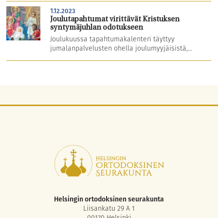
1.12.2023
Joulutapahtumat virittävät Kristuksen
syntymäjuhlan odotukseen
Joulukuussa tapahtumakalenteri täyttyy
jumalanpalvelusten ohella joulumyyjäisistä,...
Helsingin ortodoksinen seurakunta
Liisankatu 29 A 1
00170 Helsinki