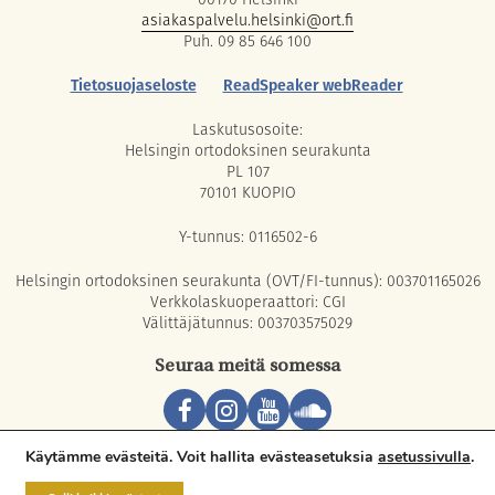
asiakaspalvelu.helsinki@ort.fi
Puh. 09 85 646 100
Tietosuojaseloste
ReadSpeaker webReader
Laskutusosoite:
Helsingin ortodoksinen seurakunta
PL 107
70101 KUOPIO
Y-tunnus: 0116502-6
Helsingin ortodoksinen seurakunta (OVT/FI-tunnus): 003701165026
Verkkolaskuoperaattori: CGI
Välittäjätunnus: 003703575029
Seuraa meitä somessa
Copyright © 2026 Orthodox Parish of Helsinki. All rights reserved.
Käytämme evästeitä. Voit hallita evästeasetuksia
asetussivulla
.