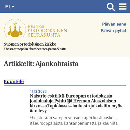
FI
Siirry
RU
Etusivu
SV
suoraan
Päivän sana
EN
Ajankohtaista
sisältöön.
Päivän pyhät
UA
Jumalanpalvelukset
Suomen ortodoksinen kirkko
Konstantinopolin ekumeeninen patriarkaatti
Juhlat & toimitukset
Kirkot
Artikkelit: Ajankohtaista
Apua & tukea
Kuuntele
Tule mukaan
11.12.2023
Hautausmaa
Naistrio esitti Itä-Euroopan ortodoksisia
joululauluja Pyhittäjä Herman Alaskalaisen
Yhteystiedot
kirkossa Tapiolassa – lauluista julkaistiin myös
äänilevy
Yhdistetään satojen vuosien ajan kristinuskoa,
itäeurooppalaista kansanperinnettä ja kauniita...