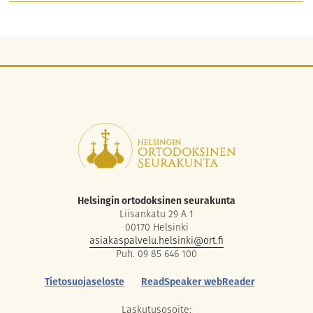
Helsingin ortodoksinen seurakunta
Liisankatu 29 A 1
00170 Helsinki
asiakaspalvelu.helsinki@ort.fi
Puh. 09 85 646 100
Tietosuojaseloste
ReadSpeaker webReader
Laskutusosoite: