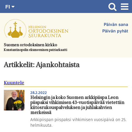
FI
Siirry
RU
Etusivu
SV
suoraan
Päivän sana
EN
Ajankohtaista
sisältöön.
Päivän pyhät
UA
Jumalanpalvelukset
Suomen ortodoksinen kirkko
Konstantinopolin ekumeeninen patriarkaatti
Juhlat & toimitukset
Kirkot
Artikkelit: Ajankohtaista
Apua & tukea
Kuuntele
Tule mukaan
28.2.2022
Hautausmaa
Helsingin ja koko Suomen arkkipiispa Leon
piispaksi vihkimisen 43-vuotispäivää vietettiin
Yhteystiedot
kiitosrukouspalveluksen ja juhlakahvien
merkeissä
Arkkipiispan piispaksi vihkimisen vuosipäivä on 25.
helmikuuta.