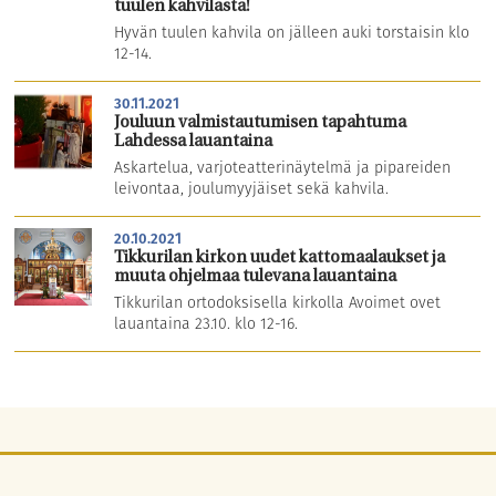
tuulen kahvilasta!
Hyvän tuulen kahvila on jälleen auki torstaisin klo
12-14.
30.11.2021
Jouluun valmistautumisen tapahtuma
Lahdessa lauantaina
Askartelua, varjoteatterinäytelmä ja pipareiden
leivontaa, joulumyyjäiset sekä kahvila.
20.10.2021
Tikkurilan kirkon uudet kattomaalaukset ja
muuta ohjelmaa tulevana lauantaina
Tikkurilan ortodoksisella kirkolla Avoimet ovet
lauantaina 23.10. klo 12-16.