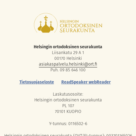
Helsingin ortodoksinen seurakunta
Liisankatu 29 A 1
00170 Helsinki
asiakaspalvelu.helsinki@ort.fi
Puh. 09 85 646 100
Tietosuojaseloste
ReadSpeaker webReader
Laskutusosoite:
Helsingin ortodoksinen seurakunta
PL 107
70101 KUOPIO
Y-tunnus: 0116502-6
Helsingin ortodoksinen seurakunta (OVT/FI-tunnus): 003701165026