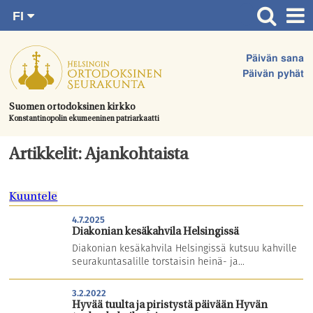
FI
Siirry
RU
Etusivu
SV
suoraan
Päivän sana
EN
Ajankohtaista
sisältöön.
Päivän pyhät
UA
Jumalanpalvelukset
Suomen ortodoksinen kirkko
Konstantinopolin ekumeeninen patriarkaatti
Juhlat & toimitukset
Kirkot
Artikkelit: Ajankohtaista
Apua & tukea
Kuuntele
Tule mukaan
4.7.2025
Hautausmaa
Diakonian kesäkahvila Helsingissä
Diakonian kesäkahvila Helsingissä kutsuu kahville
Yhteystiedot
seurakuntasalille torstaisin heinä- ja...
3.2.2022
Hyvää tuulta ja piristystä päivään Hyvän