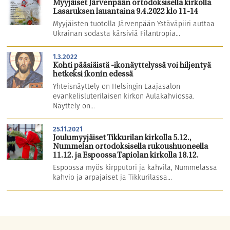
Myyjäiset Järvenpään ortodoksisella kirkolla
Lasaruksen lauantaina 9.4.2022 klo 11-14
Myyjäisten tuotolla Järvenpään Ystäväpiiri auttaa
Ukrainan sodasta kärsiviä Filantropia...
1.3.2022
Kohti pääsiäistä -ikonäyttelyssä voi hiljentyä
hetkeksi ikonin edessä
Yhteisnäyttely on Helsingin Laajasalon
evankelisluterilaisen kirkon Aulakahviossa.
Näyttely on...
25.11.2021
Joulumyyjäiset Tikkurilan kirkolla 5.12.,
Nummelan ortodoksisella rukoushuoneella
11.12. ja Espoossa Tapiolan kirkolla 18.12.
Espoossa myös kirpputori ja kahvila, Nummelassa
kahvio ja arpajaiset ja Tikkurilassa...