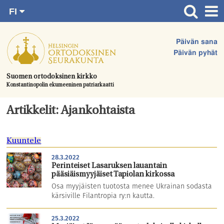
FI
Siirry
RU
Etusivu
SV
suoraan
Päivän sana
EN
Ajankohtaista
sisältöön.
Päivän pyhät
UA
Jumalanpalvelukset
Suomen ortodoksinen kirkko
Konstantinopolin ekumeeninen patriarkaatti
Juhlat & toimitukset
Kirkot
Artikkelit: Ajankohtaista
Apua & tukea
Kuuntele
Tule mukaan
28.3.2022
Hautausmaa
Perinteiset Lasaruksen lauantain
pääsiäismyyjäiset Tapiolan kirkossa
Yhteystiedot
Osa myyjäisten tuotosta menee Ukrainan sodasta
kärsiville Filantropia ry:n kautta.
25.3.2022