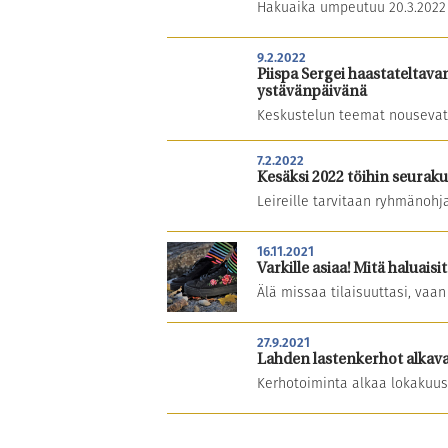
Hakuaika umpeutuu 20.3.2022 k
9.2.2022
Piispa Sergei haastateltava
ystävänpäivänä
Keskustelun teemat nousevat 
7.2.2022
Kesäksi 2022 töihin seurakunn
Leireille tarvitaan ryhmänohjaa
16.11.2021
Varkille asiaa! Mitä haluai
Älä missaa tilaisuuttasi, vaan 
27.9.2021
Lahden lastenkerhot alkava
Kerhotoiminta alkaa lokakuus