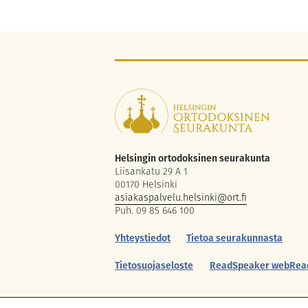
Helsingin ortodoksinen seurakunta
Liisankatu 29 A 1
00170 Helsinki
asiakaspalvelu.helsinki@ort.fi
Puh. 09 85 646 100
Yhteystiedot
Tietoa seurakunnasta
Tietosuojaseloste
ReadSpeaker webRea