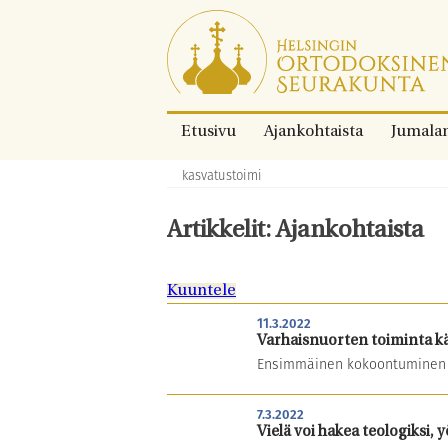
Siirry
suoraan
sisältöön.
Etusivu
Ajankohtaista
Jumala
kasvatustoimi
Murupolku:
Artikkelit: Ajankohtaista
Kuuntele
11.3.2022
Varhaisnuorten toiminta kä
Ensimmäinen kokoontuminen o
7.3.2022
Vielä voi hakea teologiksi, y