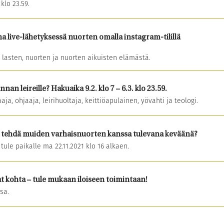
lo 23.59.
na live-lähetyksessä nuorten omalla instagram-tilillä
lasten, nuorten ja nuorten aikuisten elämästä.
an leireille? Hakuaika 9.2. klo 7 – 6.3. klo 23.59.
ja, ohjaaja, leirihuoltaja, keittiöapulainen, yövahti ja teologi.
sit tehdä muiden varhaisnuorten kanssa tulevana keväänä?
tule paikalle ma 22.11.2021 klo 16 alkaen.
t kohta – tule mukaan iloiseen toimintaan!
sa.