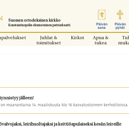
Suomen ortodoksinen kirkko
Päivän
Päivän
Konstantinopolin ekumeeninen patriarkaatti
sana
pyhät
npalvelukset
Juhlat &
Kirkot
Apua &
Tul
toimitukset
tukea
muk
ynnistyy jälleen!
n maanantaina 14. maaliskuuta klo 16 kasvatustoimen kerhotiloissa.
övalvojaksi, leirihuoltajaksi ja keittiöapulaiseksi kesän leireille