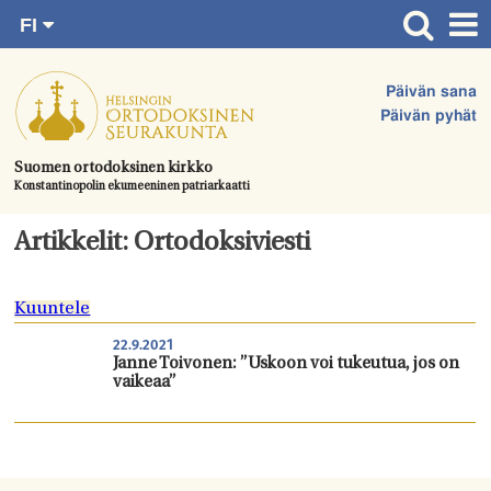
FI
Siirry
RU
Etusivu
SV
suoraan
Päivän sana
EN
Ajankohtaista
sisältöön.
Päivän pyhät
UA
Jumalanpalvelukset
Suomen ortodoksinen kirkko
Konstantinopolin ekumeeninen patriarkaatti
Juhlat & toimitukset
Kirkot
Artikkelit: Ortodoksiviesti
Apua & tukea
Kuuntele
Tule mukaan
22.9.2021
Hautausmaa
Janne Toivonen: ”Uskoon voi tukeutua, jos on
vaikeaa”
Yhteystiedot