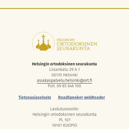
Helsingin ortodoksinen seurakunta
Liisankatu 29 A 1
00170 Helsinki
asiakaspalvelu.helsinki@ort.fi
Puh. 09 85 646 100
Tietosuojaseloste
ReadSpeaker webReader
Laskutusosoite:
Helsingin ortodoksinen seurakunta
PL 107
70101 KUOPIO