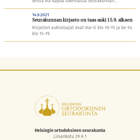
lehtiä voi käydä lukemassa seurakunnan...
14.9.2021
Seurakunnan kirjasto on taas auki 15.9. alkaen
Kirjaston aukioloajat ovat ma–ti klo 10–15 ja ke–to
klo 15–19.
Helsingin ortodoksinen seurakunta
Liisankatu 29 A 1