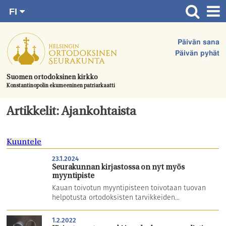
FI
Siirry
RU
Etusivu
SV
suoraan
Päivän sana
EN
Ajankohtaista
sisältöön.
Päivän pyhät
UA
Jumalanpalvelukset
Suomen ortodoksinen kirkko
Konstantinopolin ekumeeninen patriarkaatti
Juhlat & toimitukset
Kirkot
Artikkelit: Ajankohtaista
Apua & tukea
Kuuntele
Tule mukaan
23.1.2024
Hautausmaa
Seurakunnan kirjastossa on nyt myös
myyntipiste
Yhteystiedot
Kauan toivotun myyntipisteen toivotaan tuovan
helpotusta ortodoksisten tarvikkeiden...
1.2.2022