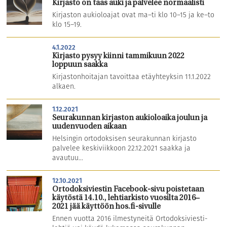
Kirjasto on taas auki ja palvelee normaalisti
Kirjaston aukioloajat ovat ma–ti klo 10–15 ja ke–to
klo 15–19.
4.1.2022
Kirjasto pysyy kiinni tammikuun 2022
loppuun saakka
Kirjastonhoitajan tavoittaa etäyhteyksin 11.1.2022
alkaen.
1.12.2021
Seurakunnan kirjaston aukioloaika joulun ja
uudenvuoden aikaan
Helsingin ortodoksisen seurakunnan kirjasto
palvelee keskiviikkoon 22.12.2021 saakka ja
avautuu...
12.10.2021
Ortodoksiviestin Facebook-sivu poistetaan
käytöstä 14.10., lehtiarkisto vuosilta 2016–
2021 jää käyttöön hos.fi-sivulle
Ennen vuotta 2016 ilmestyneitä Ortodoksiviesti-