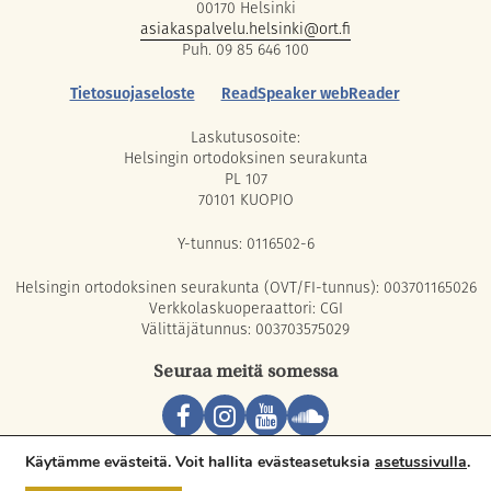
00170 Helsinki
asiakaspalvelu.helsinki@ort.fi
Puh. 09 85 646 100
Tietosuojaseloste
ReadSpeaker webReader
Laskutusosoite:
Helsingin ortodoksinen seurakunta
PL 107
70101 KUOPIO
Y-tunnus: 0116502-6
Helsingin ortodoksinen seurakunta (OVT/FI-tunnus): 003701165026
Verkkolaskuoperaattori: CGI
Välittäjätunnus: 003703575029
Seuraa meitä somessa
Copyright © 2026 Orthodox Parish of Helsinki. All rights reserved.
Käytämme evästeitä. Voit hallita evästeasetuksia
asetussivulla
.