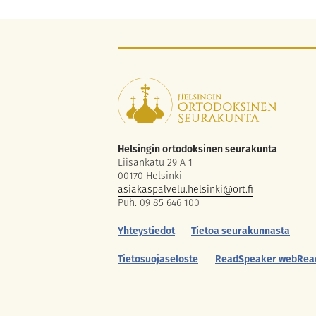
Helsingin ortodoksinen seurakunta
Liisankatu 29 A 1
00170 Helsinki
asiakaspalvelu.helsinki@ort.fi
Puh. 09 85 646 100
Yhteystiedot
Tietoa seurakunnasta
Tietosuojaseloste
ReadSpeaker webRea