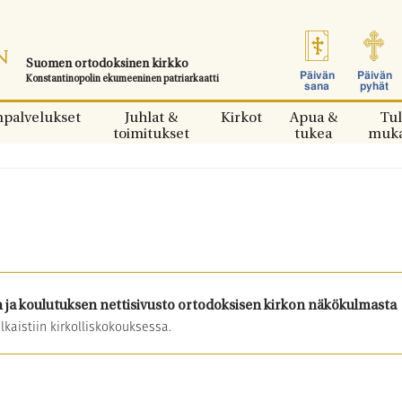
Suomen ortodoksinen kirkko
Päivän
Päivän
Konstantinopolin ekumeeninen patriarkaatti
sana
pyhät
npalvelukset
Juhlat &
Kirkot
Apua &
Tul
toimitukset
tukea
muk
 ja koulutuksen nettisivusto ortodoksisen kirkon näkökulmasta
lkaistiin kirkolliskokouksessa.