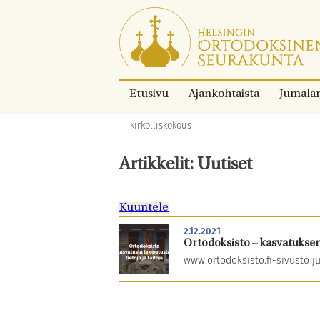
Siirry
suoraan
sisältöön.
Etusivu
Ajankohtaista
Jumala
kirkolliskokous
Murupolku:
Artikkelit: Uutiset
Kuuntele
2.12.2021
Ortodoksisto – kasvatuksen
www.ortodoksisto.fi-sivusto ju