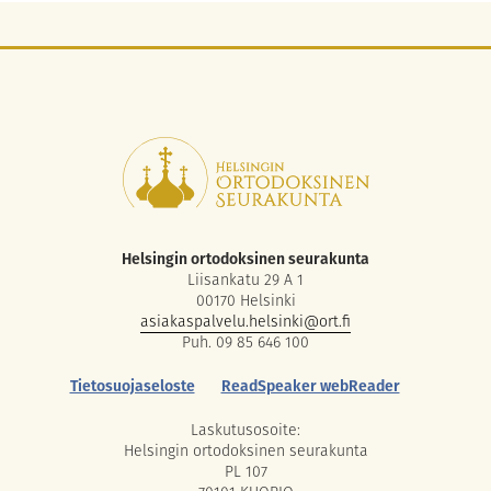
Helsingin ortodoksinen seurakunta
Liisankatu 29 A 1
00170 Helsinki
asiakaspalvelu.helsinki@ort.fi
Puh. 09 85 646 100
Tietosuojaseloste
ReadSpeaker webReader
Laskutusosoite:
Helsingin ortodoksinen seurakunta
PL 107