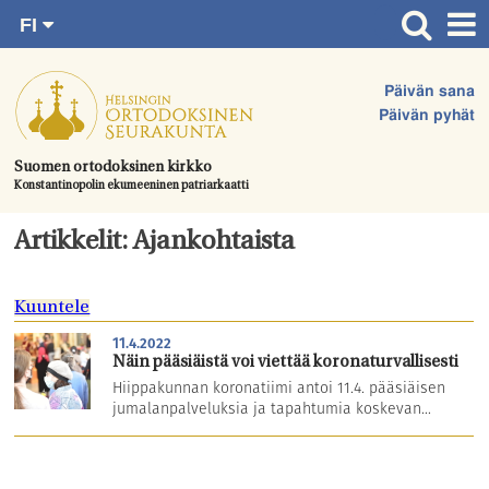
FI
Siirry
RU
Etusivu
SV
suoraan
Päivän sana
EN
Ajankohtaista
sisältöön.
Päivän pyhät
UA
Jumalanpalvelukset
Suomen ortodoksinen kirkko
Konstantinopolin ekumeeninen patriarkaatti
Juhlat & toimitukset
Kirkot
Artikkelit: Ajankohtaista
Apua & tukea
Kuuntele
Tule mukaan
11.4.2022
Hautausmaa
Näin pääsiäistä voi viettää koronaturvallisesti
Hiippakunnan koronatiimi antoi 11.4. pääsiäisen
Yhteystiedot
jumalanpalveluksia ja tapahtumia koskevan...