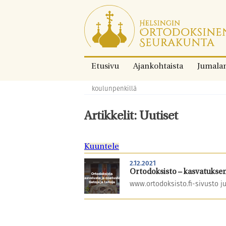
Siirry
suoraan
sisältöön.
Etusivu
Ajankohtaista
Jumala
koulunpenkillä
Murupolku:
Artikkelit: Uutiset
Kuuntele
2.12.2021
Ortodoksisto – kasvatuksen
www.ortodoksisto.fi-sivusto ju