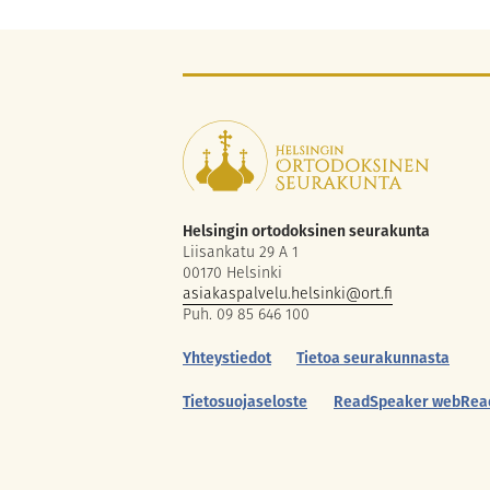
Helsingin ortodoksinen seurakunta
Liisankatu 29 A 1
00170 Helsinki
asiakaspalvelu.helsinki@ort.fi
Puh. 09 85 646 100
Yhteystiedot
Tietoa seurakunnasta
Tietosuojaseloste
ReadSpeaker webRea