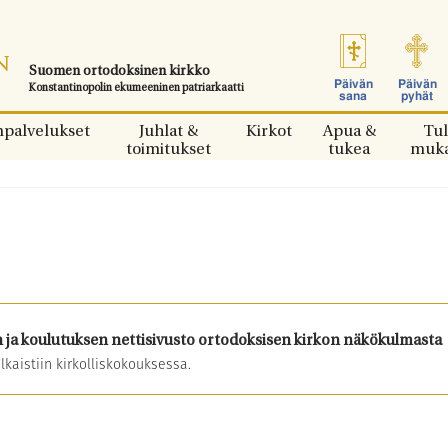
Suomen ortodoksinen kirkko
Päivän
Päivän
Konstantinopolin ekumeeninen patriarkaatti
sana
pyhät
npalvelukset
Juhlat &
Kirkot
Apua &
Tul
toimitukset
tukea
muk
 ja koulutuksen nettisivusto ortodoksisen kirkon näkökulmasta
lkaistiin kirkolliskokouksessa.