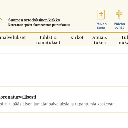
Suomen ortodoksinen kirkko
Päivän
Päivän
Konstantinopolin ekumeeninen patriarkaatti
sana
pyhät
npalvelukset
Juhlat &
Kirkot
Apua &
Tul
toimitukset
tukea
muk
koronaturvallisesti
i 11.4. pääsiäisen jumalanpalveluksia ja tapahtumia koskevan...