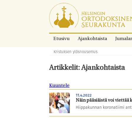
Siirry
suoraan
sisältöön.
Etusivu
Ajankohtaista
Jumala
Kristuksen ylösnousemus
Murupolku:
Artikkelit: Ajankohtaista
Kuuntele
11.4.2022
Näin pääsiäistä voi viettää 
Hiippakunnan koronatiimi anto