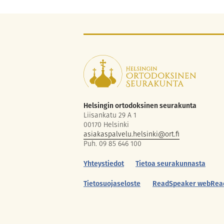
Helsingin ortodoksinen seurakunta
Liisankatu 29 A 1
00170 Helsinki
asiakaspalvelu.helsinki@ort.fi
Puh. 09 85 646 100
Yhteystiedot
Tietoa seurakunnasta
Tietosuojaseloste
ReadSpeaker webRea