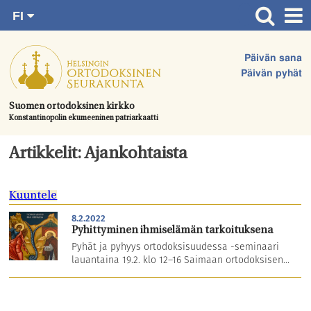
FI
Siirry
RU
Etusivu
SV
suoraan
Päivän sana
EN
Ajankohtaista
sisältöön.
Päivän pyhät
UA
Jumalanpalvelukset
Suomen ortodoksinen kirkko
Konstantinopolin ekumeeninen patriarkaatti
Juhlat & toimitukset
Kirkot
Artikkelit: Ajankohtaista
Apua & tukea
Kuuntele
Tule mukaan
8.2.2022
Hautausmaa
Pyhittyminen ihmiselämän tarkoituksena
Pyhät ja pyhyys ortodoksisuudessa -seminaari
Yhteystiedot
lauantaina 19.2. klo 12–16 Saimaan ortodoksisen...