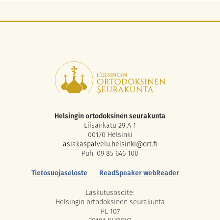
Helsingin ortodoksinen seurakunta
Liisankatu 29 A 1
00170 Helsinki
asiakaspalvelu.helsinki@ort.fi
Puh. 09 85 646 100
Tietosuojaseloste
ReadSpeaker webReader
Laskutusosoite:
Helsingin ortodoksinen seurakunta
PL 107