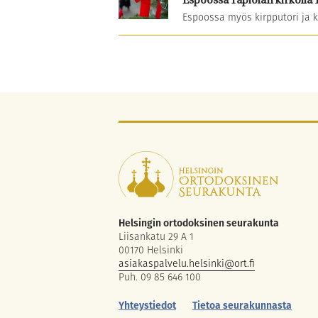
Espoossa Tapiolan kirkolla 
Espoossa myös kirpputori ja k
Helsingin ortodoksinen seurakunta
Liisankatu 29 A 1
00170 Helsinki
asiakaspalvelu.helsinki@ort.fi
Puh. 09 85 646 100
Yhteystiedot
Tietoa seurakunnasta