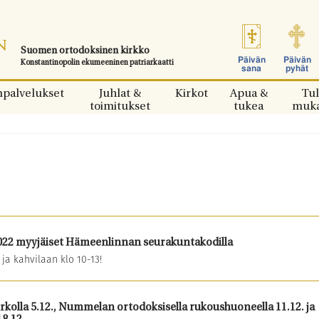
Suomen ortodoksinen kirkko
Päivän
Päivän
Konstantinopolin ekumeeninen patriarkaatti
sana
pyhät
npalvelukset
Juhlat &
Kirkot
Apua &
Tul
toimitukset
tukea
muk
2022 myyjäiset Hämeenlinnan seurakuntakodilla
ja kahvilaan klo 10-13!
irkolla 5.12., Nummelan ortodoksisella rukoushuoneella 11.12. ja