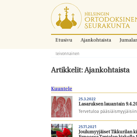
Siirry
suoraan
sisältöön.
Etusivu
Ajankohtaista
Jumala
leivonnainen
Murupolku:
Artikkelit: Ajankohtaista
Kuuntele
25.3.2022
Lasaruksen lauantain 9.4.
Tervetuloa pääsiäismyyjäisiin 
25.11.2021
Joulumyyjäiset Tikkurilan k