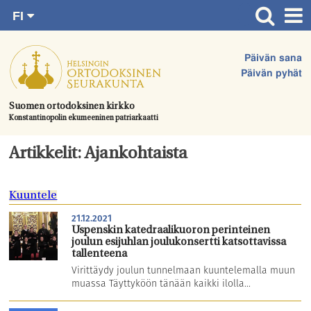
FI
Siirry
RU
Etusivu
SV
suoraan
Päivän sana
EN
Ajankohtaista
sisältöön.
Päivän pyhät
UA
Jumalanpalvelukset
Suomen ortodoksinen kirkko
Konstantinopolin ekumeeninen patriarkaatti
Juhlat & toimitukset
Kirkot
Artikkelit: Ajankohtaista
Apua & tukea
Kuuntele
Tule mukaan
21.12.2021
Hautausmaa
Uspenskin katedraalikuoron perinteinen
joulun esijuhlan joulukonsertti katsottavissa
Yhteystiedot
tallenteena
Virittäydy joulun tunnelmaan kuuntelemalla muun
muassa Täyttyköön tänään kaikki ilolla...