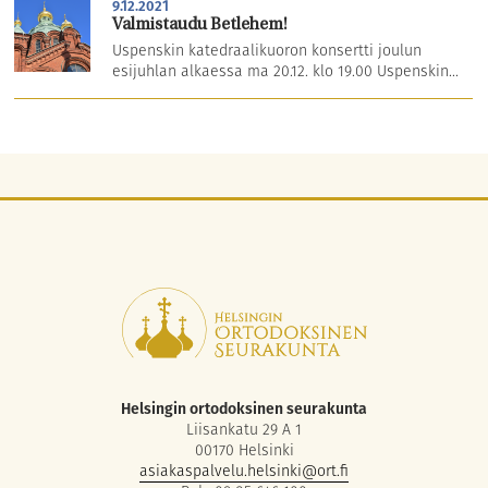
9.12.2021
Valmistaudu Betlehem!
Uspenskin katedraalikuoron konsertti joulun
esijuhlan alkaessa ma 20.12. klo 19.00 Uspenskin...
Helsingin ortodoksinen seurakunta
Liisankatu 29 A 1
00170 Helsinki
asiakaspalvelu.helsinki@ort.fi