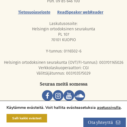
Puh. 09 85 646 100
Tietosuojaseloste
ReadSpeaker webReader
Laskutusosoite:
Helsingin ortodoksinen seurakunta
PL 107
70101 KUOPIO
Y-tunnus: 0116502-6
Helsingin ortodoksinen seurakunta (OVT/FI-tunnus): 003701165026
Verkkolaskuoperaattori: CGI
Välittäjätunnus: 003703575029
Seuraa meitä somessa
Copyright © 2026 Orthodox Parish of Helsinki. All rights reserved.
Käytämme evästeitä. Voit hallita evästeasetuksia
asetussivulla
.
Salli kaikki evästeet
Ota yhteyttä