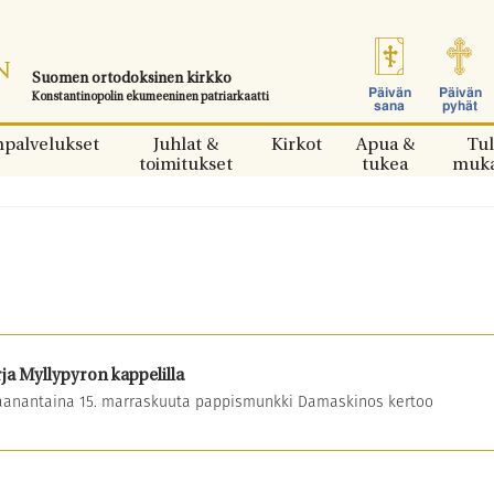
Suomen ortodoksinen kirkko
Päivän
Päivän
Konstantinopolin ekumeeninen patriarkaatti
sana
pyhät
npalvelukset
Juhlat &
Kirkot
Apua &
Tul
toimitukset
tukea
muk
a Myllypyron kappelilla
maanantaina 15. marraskuuta pappismunkki Damaskinos kertoo