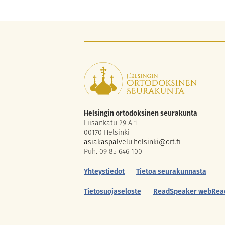
Helsingin ortodoksinen seurakunta
Liisankatu 29 A 1
00170 Helsinki
asiakaspalvelu.helsinki@ort.fi
Puh. 09 85 646 100
Yhteystiedot
Tietoa seurakunnasta
Tietosuojaseloste
ReadSpeaker webRea