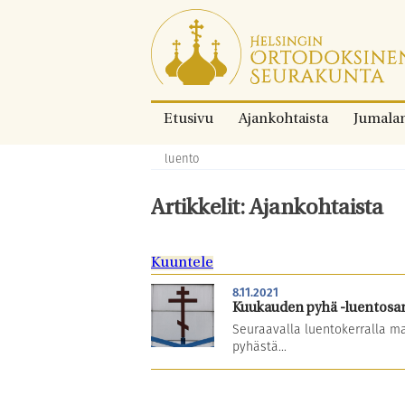
Siirry
suoraan
sisältöön.
Etusivu
Ajankohtaista
Jumala
luento
Murupolku:
Artikkelit: Ajankohtaista
Kuuntele
8.11.2021
Kuukauden pyhä -luentosarj
Seuraavalla luentokerralla 
pyhästä...