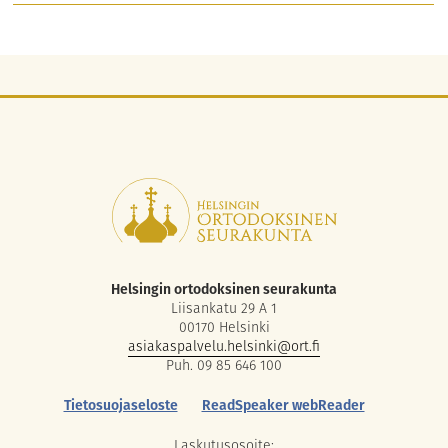
Helsingin ortodoksinen seurakunta
Liisankatu 29 A 1
00170 Helsinki
asiakaspalvelu.helsinki@ort.fi
Puh. 09 85 646 100
Tietosuojaseloste
ReadSpeaker webReader
Laskutusosoite: