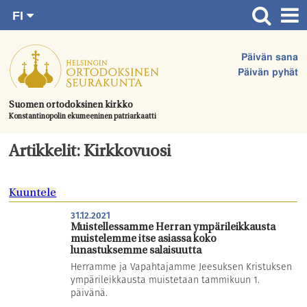
FI
Siirry
RU
Etusivu
SV
suoraan
Päivän sana
EN
Ajankohtaista
sisältöön.
Päivän pyhät
UA
Jumalanpalvelukset
Suomen ortodoksinen kirkko
Konstantinopolin ekumeeninen patriarkaatti
Juhlat & toimitukset
Kirkot
Artikkelit: Kirkkovuosi
Apua & tukea
Kuuntele
Tule mukaan
31.12.2021
Hautausmaa
Muistellessamme Herran ympärileikkausta
muistelemme itse asiassa koko
Yhteystiedot
lunastuksemme salaisuutta
Herramme ja Vapahtajamme Jeesuksen Kristuksen
ympärileikkausta muistetaan tammikuun 1.
päivänä.