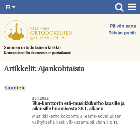
FI
Siirry
RU
Etusivu
SV
suoraan
Päivän sana
EN
Ajankohtaista
sisältöön.
Päivän pyhät
UA
Jumalanpalvelukset
Suomen ortodoksinen kirkko
Konstantinopolin ekumeeninen patriarkaatti
Juhlat & toimitukset
Kirkot
Artikkelit: Ajankohtaista
Apua & tukea
Kuuntele
Tule mukaan
25.1.2022
Hautausmaa
Elia-kanttorin etä-musiikkikerho lapsille ja
aikuisille huomisesta 26.1. alkaen
Yhteystiedot
Musiikkikerho kokoontuu Teams-sovelluksen
välityksellä keskiviikkoaamupäivisin klo 11.