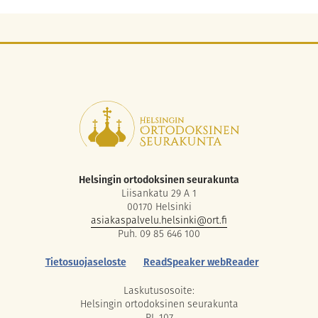
Helsingin ortodoksinen seurakunta
Liisankatu 29 A 1
00170 Helsinki
asiakaspalvelu.helsinki@ort.fi
Puh. 09 85 646 100
Tietosuojaseloste
ReadSpeaker webReader
Laskutusosoite:
Helsingin ortodoksinen seurakunta
PL 107