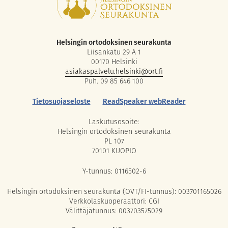
Helsingin ortodoksinen seurakunta
Liisankatu 29 A 1
00170 Helsinki
asiakaspalvelu.helsinki@ort.fi
Puh. 09 85 646 100
Tietosuojaseloste
ReadSpeaker webReader
Laskutusosoite:
Helsingin ortodoksinen seurakunta
PL 107
70101 KUOPIO
Y-tunnus: 0116502-6
Helsingin ortodoksinen seurakunta (OVT/FI-tunnus): 003701165026
Verkkolaskuoperaattori: CGI
Välittäjätunnus: 003703575029