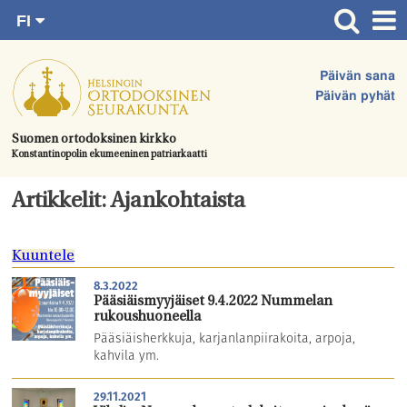
FI
Siirry
RU
Etusivu
SV
suoraan
Päivän sana
EN
Ajankohtaista
sisältöön.
Päivän pyhät
UA
Jumalanpalvelukset
Suomen ortodoksinen kirkko
Konstantinopolin ekumeeninen patriarkaatti
Juhlat & toimitukset
Kirkot
Artikkelit: Ajankohtaista
Apua & tukea
Kuuntele
Tule mukaan
8.3.2022
Hautausmaa
Pääsiäismyyjäiset 9.4.2022 Nummelan
rukoushuoneella
Yhteystiedot
Pääsiäisherkkuja, karjanlanpiirakoita, arpoja,
kahvila ym.
29.11.2021