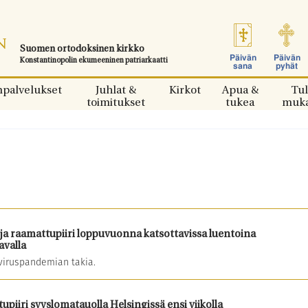
Suomen ortodoksinen kirkko
Päivän
Päivän
Konstantinopolin ekumeeninen patriarkaatti
sana
pyhät
npalvelukset
Juhlat &
Kirkot
Apua &
Tul
toimitukset
tukea
muk
ja raamattupiiri loppuvuonna katsottavissa luentoina
valla
viruspandemian takia.
piiri syyslomatauolla Helsingissä ensi viikolla