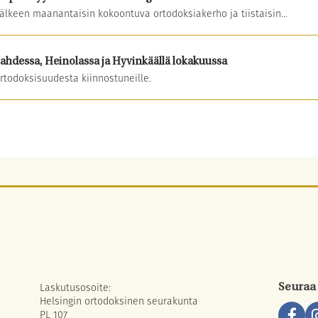
älkeen maanantaisin kokoontuva ortodoksiakerho ja tiistaisin...
ahdessa, Heinolassa ja Hyvinkäällä lokakuussa
ortodoksisuudesta kiinnostuneille.
Laskutusosoite:
Seuraa
Helsingin ortodoksinen seurakunta
PL 107