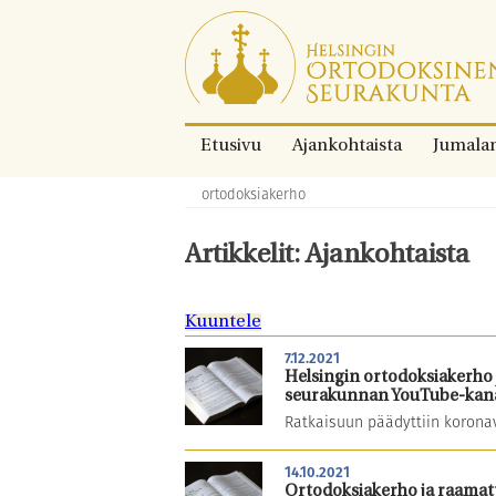
Siirry
suoraan
sisältöön.
Etusivu
Ajankohtaista
Jumala
ortodoksiakerho
Murupolku:
Artikkelit: Ajankohtaista
Kuuntele
7.12.2021
Helsingin ortodoksiakerho 
seurakunnan YouTube-kana
Ratkaisuun päädyttiin korona
14.10.2021
Ortodoksiakerho ja raamattu