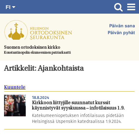
FI
Siirry
RU
Etusivu
SV
suoraan
Päivän sana
EN
Ajankohtaista
sisältöön.
Päivän pyhät
UA
Jumalanpalvelukset
Suomen ortodoksinen kirkko
Konstantinopolin ekumeeninen patriarkaatti
Juhlat & toimitukset
Kirkot
Artikkelit: Ajankohtaista
Apua & tukea
Kuuntele
Tule mukaan
18.8.2024
Hautausmaa
Kirkkoon liittyjille suunnatut kurssit
käynnistyvät syyskuussa – infotilaisuus 1.9.
Yhteystiedot
Katekumeeniopetuksen infotilaisuus pidetään
Helsingissä Uspenskin katedraalissa 1.9.2024.