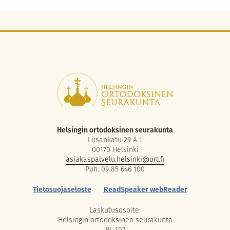
Helsingin ortodoksinen seurakunta
Liisankatu 29 A 1
00170 Helsinki
asiakaspalvelu.helsinki@ort.fi
Puh. 09 85 646 100
Tietosuojaseloste
ReadSpeaker webReader
Laskutusosoite:
Helsingin ortodoksinen seurakunta
PL 107