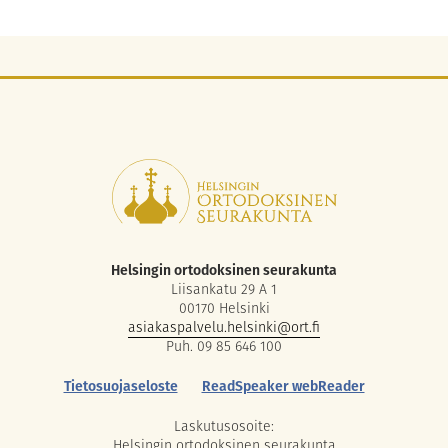
Helsingin ortodoksinen seurakunta
Liisankatu 29 A 1
00170 Helsinki
asiakaspalvelu.helsinki@ort.fi
Puh. 09 85 646 100
Tietosuojaseloste
ReadSpeaker webReader
Laskutusosoite:
Helsingin ortodoksinen seurakunta