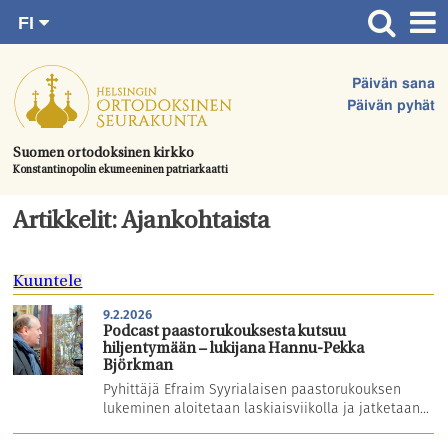
FI
Siirry
RU
Etusivu
SV
suoraan
Päivän sana
EN
Ajankohtaista
sisältöön.
Päivän pyhät
UA
Jumalanpalvelukset
Suomen ortodoksinen kirkko
Konstantinopolin ekumeeninen patriarkaatti
Juhlat & toimitukset
Kirkot
Artikkelit: Ajankohtaista
Apua & tukea
Kuuntele
Tule mukaan
9.2.2026
Hautausmaa
Podcast paastorukouksesta kutsuu
hiljentymään – lukijana Hannu-Pekka
Yhteystiedot
Björkman
Pyhittäjä Efraim Syyrialaisen paastorukouksen
lukeminen aloitetaan laskiaisviikolla ja jatketaan...