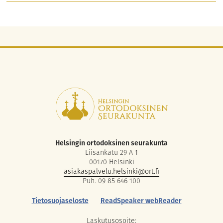
Helsingin ortodoksinen seurakunta
Liisankatu 29 A 1
00170 Helsinki
asiakaspalvelu.helsinki@ort.fi
Puh. 09 85 646 100
Tietosuojaseloste
ReadSpeaker webReader
Laskutusosoite: