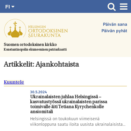
FI
Siirry
RU
Etusivu
SV
suoraan
Päivän sana
EN
Ajankohtaista
sisältöön.
Päivän pyhät
UA
Jumalanpalvelukset
Suomen ortodoksinen kirkko
Konstantinopolin ekumeeninen patriarkaatti
Juhlat & toimitukset
Kirkot
Artikkelit: Ajankohtaista
Apua & tukea
Kuuntele
Tule mukaan
30.5.2024
Hautausmaa
Ukrainalaisten juhlaa Helsingissä –
kasvatustyössä ukrainalaisten parissa
Yhteystiedot
toimivalle äiti Tetiana Kyrychenkolle
ansiomitali
Helsingissä on toukokuun viimeisenä
viikonloppuna saatu iloita uusista ukrainalaisista...