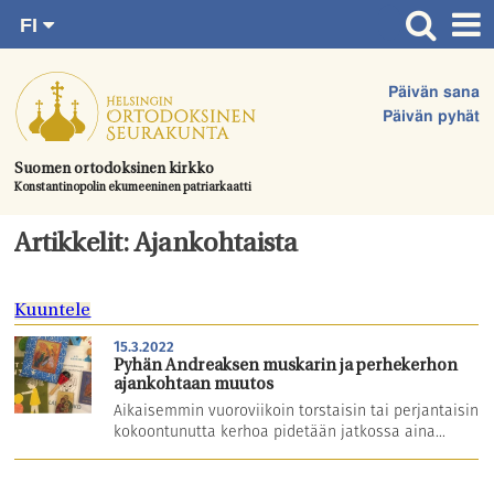
FI
Siirry
RU
Etusivu
SV
suoraan
Päivän sana
EN
Ajankohtaista
sisältöön.
Päivän pyhät
UA
Jumalanpalvelukset
Suomen ortodoksinen kirkko
Konstantinopolin ekumeeninen patriarkaatti
Juhlat & toimitukset
Kirkot
Artikkelit: Ajankohtaista
Apua & tukea
Kuuntele
Tule mukaan
15.3.2022
Hautausmaa
Pyhän Andreaksen muskarin ja perhekerhon
ajankohtaan muutos
Yhteystiedot
Aikaisemmin vuoroviikoin torstaisin tai perjantaisin
kokoontunutta kerhoa pidetään jatkossa aina...