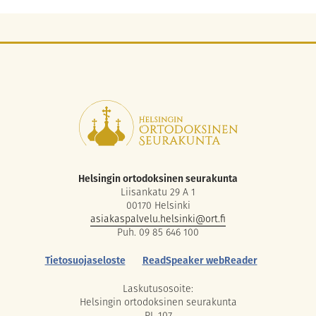
Helsingin ortodoksinen seurakunta
Liisankatu 29 A 1
00170 Helsinki
asiakaspalvelu.helsinki@ort.fi
Puh. 09 85 646 100
Tietosuojaseloste
ReadSpeaker webReader
Laskutusosoite:
Helsingin ortodoksinen seurakunta
PL 107