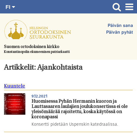
FI
Siirry
RU
Etusivu
SV
suoraan
Päivän sana
EN
Ajankohtaista
sisältöön.
Päivän pyhät
UA
Jumalanpalvelukset
Suomen ortodoksinen kirkko
Konstantinopolin ekumeeninen patriarkaatti
Juhlat & toimitukset
Kirkot
Artikkelit: Ajankohtaista
Apua & tukea
Kuuntele
Tule mukaan
9.12.2021
Hautausmaa
Huomisessa Pyhän Hermanin kuoron ja
Lauttasaaren laulajien joulukonsertissa ei ole
Yhteystiedot
yleisömäärää rajoitettu, koska käytössä on
koronapassi
Konsertti pidetään Uspenskin katedraalissa.