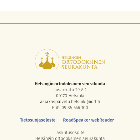
Helsingin ortodoksinen seurakunta
Liisankatu 29 A 1
00170 Helsinki
asiakaspalvelu.helsinki@ort.fi
Puh. 09 85 646 100
Tietosuojaseloste
ReadSpeaker webReader
Laskutusosoite:
Helsingin ortodoksinen seurakunta