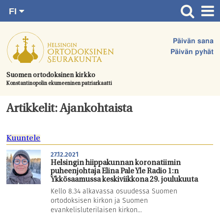
FI
Siirry
RU
Etusivu
SV
suoraan
Päivän sana
EN
Ajankohtaista
sisältöön.
Päivän pyhät
UA
Jumalanpalvelukset
Suomen ortodoksinen kirkko
Konstantinopolin ekumeeninen patriarkaatti
Juhlat & toimitukset
Kirkot
Artikkelit: Ajankohtaista
Apua & tukea
Kuuntele
Tule mukaan
27.12.2021
Hautausmaa
Helsingin hiippakunnan koronatiimin
puheenjohtaja Elina Pale Yle Radio 1:n
Yhteystiedot
Ykkösaamussa keskiviikkona 29. joulukuuta
Kello 8.34 alkavassa osuudessa Suomen
ortodoksisen kirkon ja Suomen
evankelisluterilaisen kirkon...