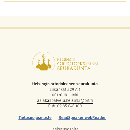
Helsingin ortodoksinen seurakunta
Liisankatu 29 A 1
00170 Helsinki
asiakaspalvelu.helsinki@ort.fi
Puh. 09 85 646 100
Tietosuojaseloste
ReadSpeaker webReader
Laskutusosoite: