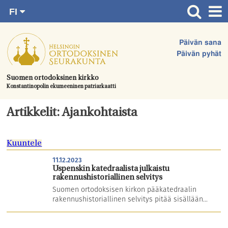
FI
Siirry
RU
Etusivu
SV
suoraan
Päivän sana
EN
Ajankohtaista
sisältöön.
Päivän pyhät
UA
Jumalanpalvelukset
Suomen ortodoksinen kirkko
Konstantinopolin ekumeeninen patriarkaatti
Juhlat & toimitukset
Kirkot
Artikkelit: Ajankohtaista
Apua & tukea
Kuuntele
Tule mukaan
11.12.2023
Hautausmaa
Uspenskin katedraalista julkaistu
rakennushistoriallinen selvitys
Yhteystiedot
Suomen ortodoksisen kirkon pääkatedraalin
rakennushistoriallinen selvitys pitää sisällään...