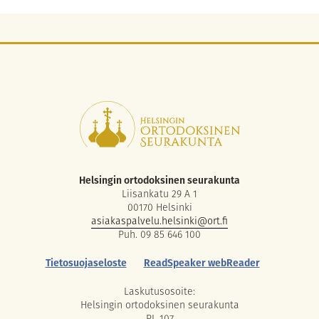
Helsingin ortodoksinen seurakunta
Liisankatu 29 A 1
00170 Helsinki
asiakaspalvelu.helsinki@ort.fi
Puh. 09 85 646 100
Tietosuojaseloste
ReadSpeaker webReader
Laskutusosoite:
Helsingin ortodoksinen seurakunta
PL 107